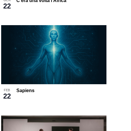
C’era una volta l’Africa
22
Sapiens
FEB
22