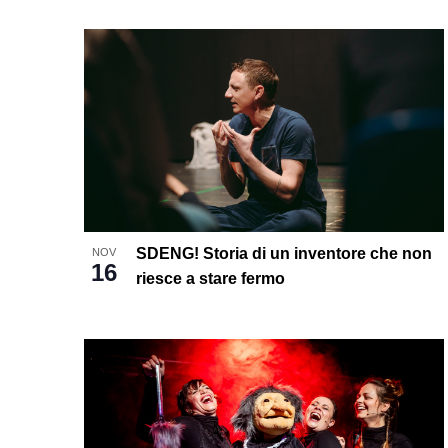
Select
date.
List
of
events
in
Photo
View
SDENG! Storia di un inventore che non
NOV
16
riesce a stare fermo