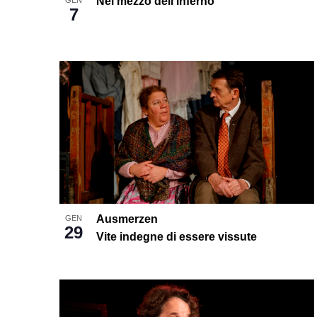
Nel mezzo dell’inferno
7
Ausmerzen
GEN
29
Vite indegne di essere vissute