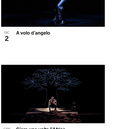
A volo d’angelo
DIC
2
GEN