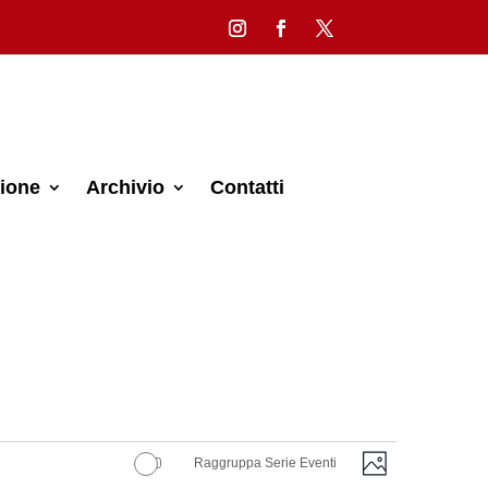
ione
Archivio
Contatti
Viste
Evento
Raggruppa Serie Eventi
Foto