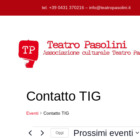
tel. +39 0431 370216 – info@teatropasolini.it
Contatto TIG
Eventi
Contatto TIG
Eventi
Prossimi eventi
Oggi