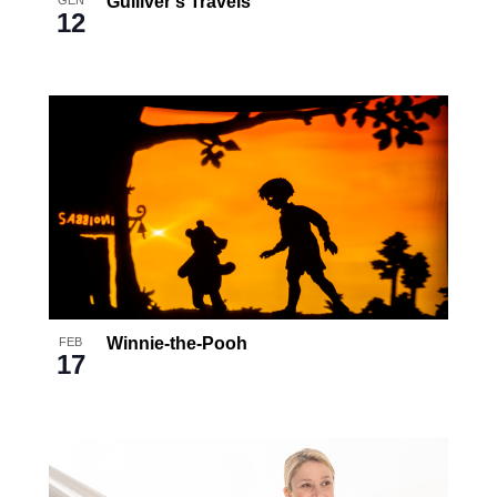
Gulliver’s Travels
12
Winnie-the-Pooh
FEB
17