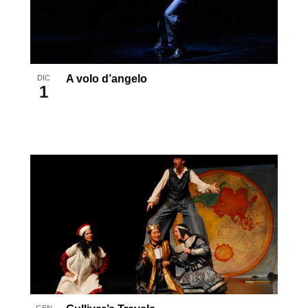
A volo d’angelo
DIC
1
GEN