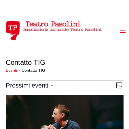
Contatto TIG
Eventi
Contatto TIG
Eventi
Vis
Ev
Prossimi eventi
Foto
Vi
Select
Na
List
date.
Na
of
events