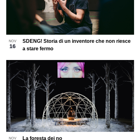
in
Photo
View
SDENG! Storia di un inventore che non riesce
NOV
16
a stare fermo
La foresta dei no
NOV