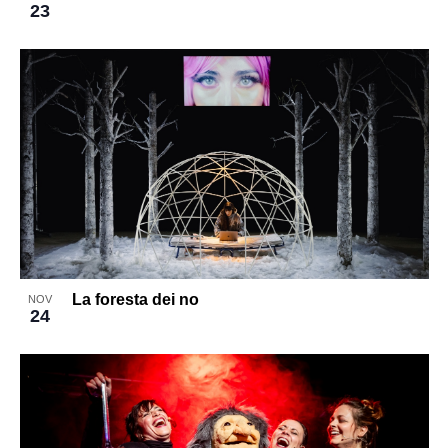
23
La foresta dei no
NOV
24