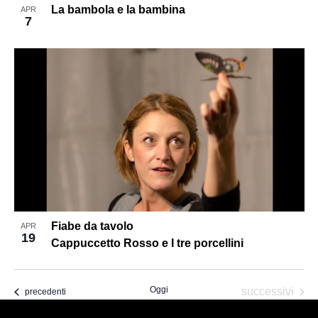
La bambola e la bambina
APR
7
Fiabe da tavolo
APR
19
Cappuccetto Rosso e I tre porcellini
Oggi
Eventi
successivi
Eventi
precedenti