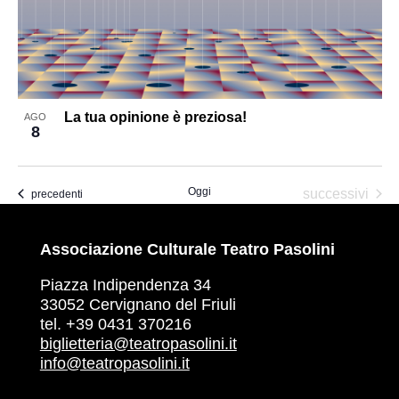
in
Photo
View
La tua opinione è preziosa!
AGO
8
Oggi
Eventi
successivi
Eventi
precedenti
Associazione Culturale Teatro Pasolini
Piazza Indipendenza 34
33052 Cervignano del Friuli
tel. +39 0431 370216
biglietteria@teatropasolini.it
info@teatropasolini.it