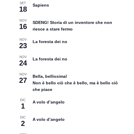
SET
Sapiens
18
NOV
SDENG! Storia di un inventore che non
16
riesce a stare fermo
NOV
La foresta dei no
23
NOV
La foresta dei no
24
NOV
Bella, bellissima!
27
Non è bello ciò che è bello, ma è bello ciò
che piace
DIC
A volo d’angelo
1
DIC
A volo d’angelo
2