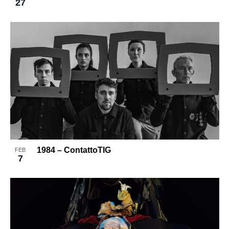
27
1984 – ContattoTIG
FEB
7