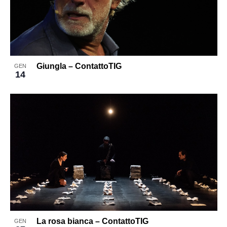
in
Photo
View
Giungla – ContattoTIG
GEN
14
La rosa bianca – ContattoTIG
GEN