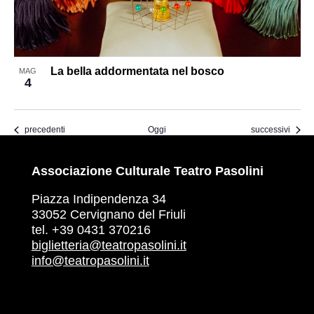
La bella addormentata nel bosco
MAG
4
Eventi
Eventi
precedenti
Oggi
successivi
Associazione Culturale Teatro Pasolini
Piazza Indipendenza 34
33052 Cervignano del Friuli
tel. +39 0431 370216
biglietteria@teatropasolini.it
info@teatropasolini.it