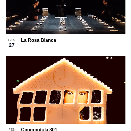
La Rosa Bianca
GEN
27
Cenerentola 301
FEB