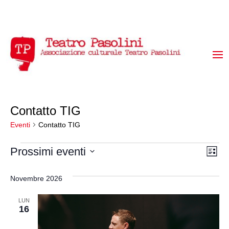
Contatto TIG
Eventi
Contatto TIG
Eventi
Vis
Ev
Prossimi eventi
Lista
Vi
Seleziona
Na
la
Na
Novembre 2026
data.
LUN
16