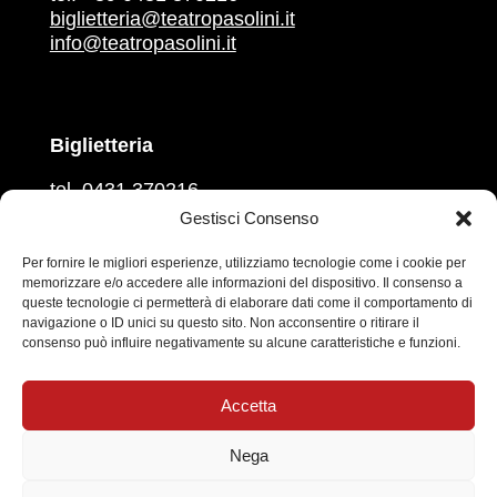
biglietteria@teatropasolini.it
info@teatropasolini.it
Biglietteria
tel. 0431 370216
martedì, mercoledì, venerdì
Gestisci Consenso
ore 16.00 – 18.00
giovedì e sabato
Per fornire le migliori esperienze, utilizziamo tecnologie come i cookie per
memorizzare e/o accedere alle informazioni del dispositivo. Il consenso a
ore 10.00 – 12.00
queste tecnologie ci permetterà di elaborare dati come il comportamento di
navigazione o ID unici su questo sito. Non acconsentire o ritirare il
Prevendita sul circuito
Vivaticket
consenso può influire negativamente su alcune caratteristiche e funzioni.
Social
Accetta
Nega