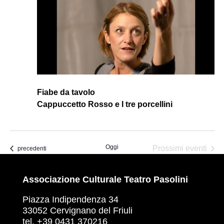
Fiabe da tavolo
Cappuccetto Rosso e I tre porcellini
Oggi
Prossimi eventi
Eventi
precedenti
Associazione Culturale Teatro Pasolini
Piazza Indipendenza 34
33052 Cervignano del Friuli
tel. +39 0431 370216