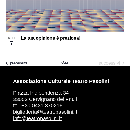
in
Photo
View
La tua opinione è preziosa!
AGO
7
Oggi
Eventi
successivi
Eventi
precedenti
Associazione Culturale Teatro Pasolini
Piazza Indipendenza 34
33052 Cervignano del Friuli
tel. +39 0431 370216
biglietteria@teatropasolini.it
info@teatropasolini.it