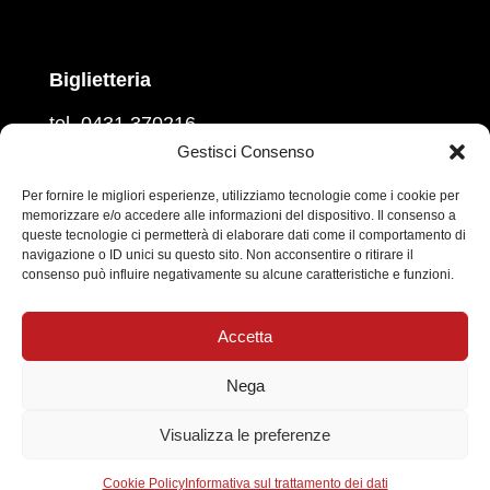
Biglietteria
tel. 0431 370216
martedì, mercoledì, venerdì
Gestisci Consenso
ore 16.00 – 18.00
giovedì e sabato
Per fornire le migliori esperienze, utilizziamo tecnologie come i cookie per
memorizzare e/o accedere alle informazioni del dispositivo. Il consenso a
ore 10.00 – 12.00
queste tecnologie ci permetterà di elaborare dati come il comportamento di
navigazione o ID unici su questo sito. Non acconsentire o ritirare il
Prevendita sul circuito
Vivaticket
consenso può influire negativamente su alcune caratteristiche e funzioni.
Social
Accetta
Nega
Informativa sul trattamento dei dati personali
|
Visualizza le preferenze
Cookie Policy
Cookie Policy
Informativa sul trattamento dei dati