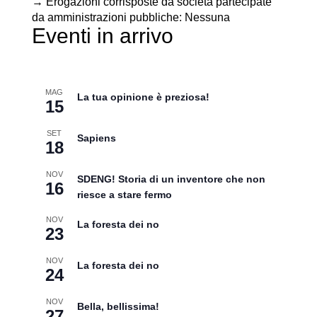
→ Erogazioni corrisposte da società partecipate
da amministrazioni pubbliche: Nessuna
Eventi in arrivo
MAG
La tua opinione è preziosa!
15
SET
Sapiens
18
NOV
SDENG! Storia di un inventore che non
16
riesce a stare fermo
NOV
La foresta dei no
23
NOV
La foresta dei no
24
NOV
Bella, bellissima!
27