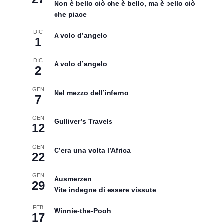
Non è bello ciò che è bello, ma è bello ciò
che piace
DIC
A volo d’angelo
1
DIC
A volo d’angelo
2
GEN
Nel mezzo dell’inferno
7
GEN
Gulliver’s Travels
12
GEN
C’era una volta l’Africa
22
GEN
Ausmerzen
29
Vite indegne di essere vissute
FEB
Winnie-the-Pooh
17