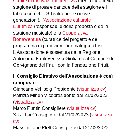
stabile di innovazione del FVG
(per la cura della
stagione di prosa e danza e della stagione e i
laboratori del TIG Teatro per le nuove
generazioni), l’
Associazione culturale
Euritmica
(responsabile della proposta e della
stagione musicale) e la
Cooperativa
Bonawentura
(curatrice del progetto e del
programma di proiezioni cinematografiche).
L’Associazione è sostenuta dalla Regione
Autonoma Friuli Venezia Giulia e dal Comune di
Cervignano del Friuli con la Fondazione Friuli.
Il Consiglio Direttivo dell’Associazione è così
composto:
Giancarlo Velliscig Presidente (
visualizza cv
)
Patrizia Minen Vicepresidente dal 21/02/2023
(
visualizza cv
)
Marco Puntin Consigliere (
visualizza cv
)
Sikai Lai Consigliere dal 21/02/2023 (
visualizza
cv
)
Massimiliano Plett Consigliere dal 21/02/2023