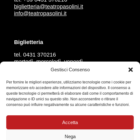
biglietteria@teatropasolini.it
info@teatropasolini.it
Biglietteria
tel. 0431 370216
martedì, mercoledì, venerdì
ore 16.00 – 18.00
Gestisci Consenso
giovedì e sabato
ore 10.00 – 12.00
Per fornire le migliori esperienze, utilizziamo tecnologie come i cookie per
memorizzare e/o accedere alle informazioni del dispositivo. Il consenso a
queste tecnologie ci permetterà di elaborare dati come il comportamento di
Prevendita sul circuito
Vivaticket
navigazione o ID unici su questo sito. Non acconsentire o ritirare il
consenso può influire negativamente su alcune caratteristiche e funzioni.
Social
Accetta
Nega