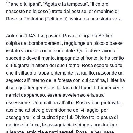
“Pane e tulipani”, “Agata e la tempesta”, “Il colore
nascosto nelle cose”) tratto dal best seller omonimo di
Rosella Postorino (Feltrinelli), ispirato a una storia vera.
Autunno 1943. La giovane Rosa, in fuga da Berlino
colpita dai bombardamenti, raggiunge un piccolo paese
isolato vicino al confine orientale. Qui è dove vivono i
suoceri e dove il marito, impegnato al fronte, le ha scritto
di rifugiarsi in attesa del suo ritorno. Rosa scopre subito
che il villaggio, apparentemente tranquillo, nasconde un
segreto: all’interno della foresta con cui confina, Hitler ha
il suo quartier generale, la Tana del Lupo. Il Führer vede
nemici dappertutto, essere avvelenato è la sua
ossessione. Una mattina all’alba Rosa viene prelevata,
assieme ad altre giovani donne del villaggio, per
assaggiare i cibi cucinati per lui. Divise tra la paura di
morire e la fame, le assaggiatrici stringeranno tra loro
alleanze, amicizie e patti segreti. Rosa, la berlinese,