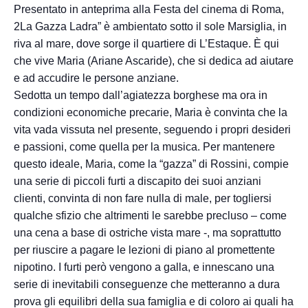
Presentato in anteprima alla Festa del cinema di Roma,
2La Gazza Ladra” è ambientato sotto il sole Marsiglia, in
riva al mare, dove sorge il quartiere di L’Estaque. È qui
che vive Maria (Ariane Ascaride), che si dedica ad aiutare
e ad accudire le persone anziane.
Sedotta un tempo dall’agiatezza borghese ma ora in
condizioni economiche precarie, Maria è convinta che la
vita vada vissuta nel presente, seguendo i propri desideri
e passioni, come quella per la musica. Per mantenere
questo ideale, Maria, come la “gazza” di Rossini, compie
una serie di piccoli furti a discapito dei suoi anziani
clienti, convinta di non fare nulla di male, per togliersi
qualche sfizio che altrimenti le sarebbe precluso – come
una cena a base di ostriche vista mare -, ma soprattutto
per riuscire a pagare le lezioni di piano al promettente
nipotino. I furti però vengono a galla, e innescano una
serie di inevitabili conseguenze che metteranno a dura
prova gli equilibri della sua famiglia e di coloro ai quali ha