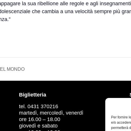
pagare la sua ribellione alle regole e agli insegnamenti
dolescenziale che cambia a una velocità sempre più gran
nza.”
 DEL MONDO
Biglietteria
tel. 0431 370216
martedì, mercoledì, venerdì
Per fornire 
ore 16.00 – 18.00
e/o accedere
giovedì e sabato
permetterà d