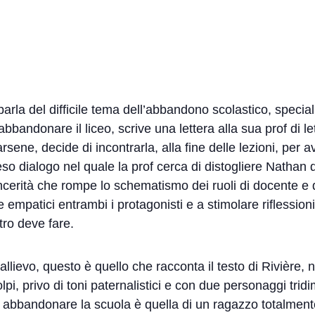
arla del difficile tema dell’abbandono scolastico, special
andonare il liceo, scrive una lettera alla sua prof di lett
ene, decide di incontrarla, alla fine delle lezioni, per a
o dialogo nel quale la prof cerca di distogliere Nathan d
sincerità che rompe lo schematismo dei ruoli di docente e
re empatici entrambi i protagonisti e a stimolare riflession
tro deve fare.
llievo, questo è quello che racconta il testo di Rivière, 
pi, privo di toni paternalistici e con due personaggi tri
 abbandonare la scuola è quella di un ragazzo totalmente