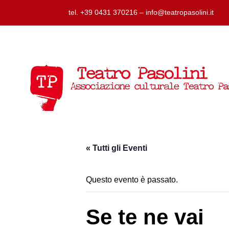
tel. +39 0431 370216 – info@teatropasolini.it
« Tutti gli Eventi
Questo evento è passato.
Se te ne vai