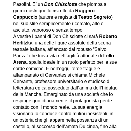
Pasolini. E’ un
Don Chisciotte
che piomba ai
giorni nostri quello riscritto da
Ruggero
Cappuccio
(autore e regista di
Teatro Segreto
)
nel suo stile semplicemente ricercato, alto e
asciutto, vaporoso e senza tempo.
A vestire i panni di Don Chisciotte ci sarà
Roberto
Herlitzka
, una delle figure assolute della scena
teatrale italiana, affiancato dal robusto “Salvo
Panza” che trova vita nell’agilità attoriale di
Lello
Arena
, spalla ideale in un ruolo perfetto per le sue
corde comiche. E nell’oggi, l’eroe fragile e
allampanato di Cervantes si chiama Michele
Cervante, professore universitario e studioso di
letteratura epica posseduto dall’anima dell’hidalgo
de la Mancha. Emarginato da una società che lo
respinge quotidianamente, il protagonista perde
contatto con il mondo reale. La sua energia
visionaria lo conduce contro mulini inesistenti, in
un’osteria che gli appare nella possanza di un
castello, al soccorso dell’amata Dulcinea, fino alla