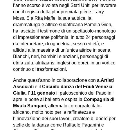
l’anno scorso è volata negli Stati Uniti per lavorare
con il regista della pluripremiata pièce, Larry
Moss. E a Rita Maffei la sua autrice, la
drammaturga e attrice sudafricana Pamela Gien,
ha lasciato il testimone di un spettacolo-monologo
di impressionante polifonia: in tutto 24 personaggi
da interpretare, di ogni etnia, sesso ed età, e
affidati alla maestria di un’unica attrice in scena.
Bianchi, neri, bambini e anziani, personaggi di
etnia zulu, afrikaans, inglesi od ebrei, in un vortice
continuo di trasformazioni.
Anche quest’anno in collaborazione con
a.Artisti
Associati
e il
Circuito danza del Friuli Venezia
Giulia
, l’
11 gennaio
il palcoscenico del Pasolini
apre le porte al balletto e ospita la
Compagnia di
Mvula Sungani
, affermato coreografo italo-
africano, molto noto per la raffinatezza e
l’innovazione dei suoi lavori, creatore di opere per
stelle della danza come Raffaele Paganini e