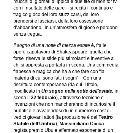
mucchi di giornali di ippica e due file di monitor tv
con il risultato delle gare – si recita il continuo e
tragico gioco del loro stuzzicarsi, del loro
prendersi e lasciarsi, della loro ossessione
d’abbandono, in un’atmosfera di gioco e perdono
senza tregua.
Il sogno di una notte di mezza estate
è, fra le
opere capolavoro di Shakeaspeare, quella che
forse riserva le sfide più stimolanti e inventive a
chi si appresta a portarla in scena. Una commedia
fiabesca e magica che ha a che fare con “la
materia di cui sono fatti i sogni”. Con una
riscrittura contemporanea (da cui il titolo,
modificato in
Un sogno nella notte dell’estate,
in
scena il
22 febbraio
), attraverso tecniche e
invenzioni che non mancheranno di incuriosire il
pubblico e avvalendosi di un numeroso cast di
tredici giovani attori (la produzione è del
Teatro
Stabile dell’Umbria
),
Massimiliano Civica
–
regista premio Ubu e affermato esponente di un