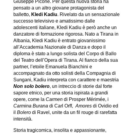
Giuseppe Picone. Per questa nuova storia ha
pensato a un altro giovane protagonista del
balletto,
Kledi Kadiu
. Rivelato da un sensazionale
successo televisivo e amatissimo dalle
adolescenti italiane, Kledi Kadiu è però anche un
danzatore di formazione rigorosa. Nato a Tirana in
Albania, Kledi Kadiu è entrato giovanissimo
all’Accademia Nazionale di Danza e dopo il
diploma è stato a lungo solista del Corpo di Ballo
del Teatro dell’Opera di Tirana. Al fianco della sua
partner, l’etoile Emanuela Bianchini e
accompagnato da otto solisti della Compagnia di
Sungani, Kadiu interpreta con carattere e maestria
Non solo bolero
, un intreccio di storie dal forte
sapore etnico, per una storia ispirata a grandi
opere, come la
Carmen
di Prosper Mérimée, i
Carmina Burana
di Carl Orff,
Amores
di Ovidio ed
il
Bolero
di Ravel, unite da un fil rouge di rarefatta
intensità.
Storia tragicomica, insolita e appassionante,