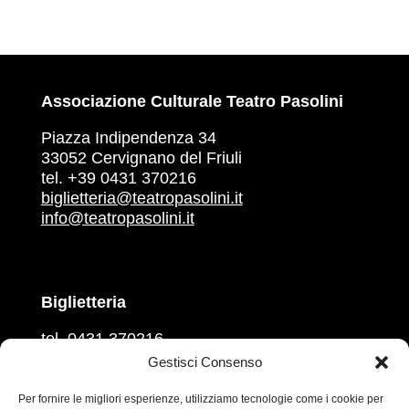
Associazione Culturale Teatro Pasolini
Piazza Indipendenza 34
33052 Cervignano del Friuli
tel. +39 0431 370216
biglietteria@teatropasolini.it
info@teatropasolini.it
Biglietteria
tel. 0431 370216
martedì, mercoledì, venerdì
Gestisci Consenso
ore 16.00 – 18.00
giovedì e sabato
Per fornire le migliori esperienze, utilizziamo tecnologie come i cookie per