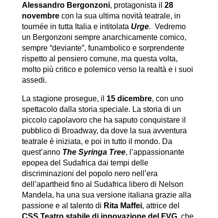
Alessandro Bergonzoni
, protagonista il
28
novembre
con la sua ultima novità teatrale, in
tournée in tutta Italia e intitolata
Urge
. Vedremo
un Bergonzoni sempre anarchicamente comico,
sempre “deviante”, funambolico e sorprendente
rispetto al pensiero comune, ma questa volta,
molto più critico e polemico verso la realtà e i suoi
assedi.
La stagione prosegue, il
15 dicembre
, con uno
spettacolo dalla storia speciale. La storia di un
piccolo capolavoro che ha saputo conquistare il
pubblico di Broadway, da dove la sua avventura
teatrale è iniziata, e poi in tutto il mondo. Da
quest’anno
The Syringa Tree
, l’appassionante
epopea del Sudafrica dai tempi delle
discriminazioni del popolo nero nell’era
dell’apartheid fino al Sudafrica libero di Nelson
Mandela, ha una sua versione italiana grazie alla
passione e al talento di
Rita Maffei
, attrice del
CSS Teatro stabile di innovazione del FVG
, che