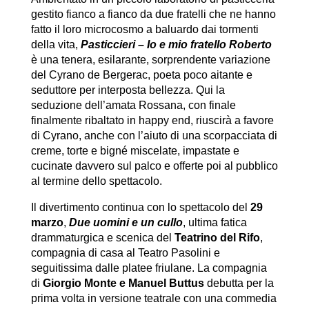
gestito fianco a fianco da due fratelli che ne hanno
fatto il loro microcosmo a baluardo dai tormenti
della vita,
Pasticcieri – Io e mio fratello Roberto
è una tenera, esilarante, sorprendente variazione
del Cyrano de Bergerac, poeta poco aitante e
seduttore per interposta bellezza. Qui la
seduzione dell’amata Rossana, con finale
finalmente ribaltato in happy end, riuscirà a favore
di Cyrano, anche con l’aiuto di una scorpacciata di
creme, torte e bigné miscelate, impastate e
cucinate davvero sul palco e offerte poi al pubblico
al termine dello spettacolo.
Il divertimento continua con lo spettacolo del
29
marzo
,
Due uomini e un cullo
, ultima fatica
drammaturgica e scenica del
Teatrino del Rifo
,
compagnia di casa al Teatro Pasolini e
seguitissima dalle platee friulane. La compagnia
di
Giorgio Monte
e Manuel Buttus
debutta per la
prima volta in versione teatrale con una commedia