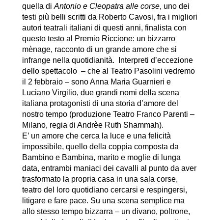
quella di
Antonio e Cleopatra alle cors
e
, uno dei
testi più belli scritti da Roberto Cavosi, fra i migliori
autori teatrali italiani di questi anni, finalista con
questo testo al Premio Riccione: un bizzarro
mènage, racconto di un grande amore che si
infrange nella quotidianità. Interpreti d’eccezione
dello spettacolo – che al Teatro Pasolini vedremo
il
2 febbraio
– sono
Anna Maria Guarnieri e
Luciano Virgilio
, due grandi nomi della scena
italiana protagonisti di una storia d’amore del
nostro tempo (produzione Teatro Franco Parenti –
Milano, regia di
Andrèe Ruth Shammah
).
E’ un amore che cerca la luce e una felicità
impossibile, quello della coppia composta da
Bambino e Bambina, marito e moglie di lunga
data, entrambi maniaci dei cavalli al punto da aver
trasformato la propria casa in una sala corse,
teatro del loro quotidiano cercarsi e respingersi,
litigare e fare pace. Su una scena semplice ma
allo stesso tempo bizzarra – un divano, poltrone,