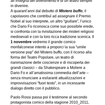
all’insegna del divertimento e di un teatro sempre
in divenire.
A quarant’anni dal debutto di
Mistero buffo
, il
capolavoro che contribuì ad assegnare il Premio
Nobel al suo interprete, un altro “giullare”, l’unico
che Dario Fo riconosca come suo possibile erede,
si confronta con la rivisitazione dei misteri religiosi
medioevali e con la loro ricca tradizione scenica. Il
1 novembre
vedremo il grande comico
monfalconese intento a proporci la sua “umile
versione pop” del Mistero buffo, con il ricorso alla
forma del Teatro Popolare, un teatro di
rianimazione delle coscienze e di riscoperta dei
grandi classici – da Shakespeare a Moliere a
Dario Fo e all’amatissima commedia dell’arte –
senza rinunciare a esilaranti attualizzazioni e
improvvisazioni “fuori testo”, in un incessante
dialogo diretto con il pubblico.
Paolo Rossi passa poi il testimone al secondo
protagonista comico della stagione 2010_2011,