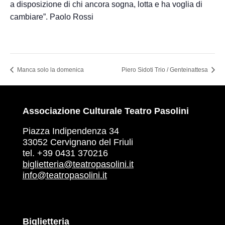
a disposizione di chi ancora sogna, lotta e ha voglia di
cambiare”. Paolo Rossi
Manca solo la domenica
Piero Sidoti Trio / Genteinattesa
Associazione Culturale Teatro Pasolini
Piazza Indipendenza 34
33052 Cervignano del Friuli
tel. +39 0431 370216
biglietteria@teatropasolini.it
info@teatropasolini.it
Biglietteria