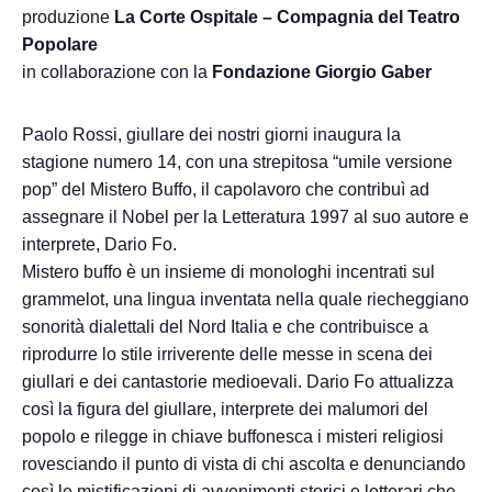
produzione
La Corte Ospitale – Compagnia del Teatro
Popolare
in collaborazione con la
Fondazione Giorgio Gaber
Paolo Rossi, giullare dei nostri giorni inaugura la
stagione numero 14, con una strepitosa “umile versione
pop” del Mistero Buffo, il capolavoro che contribuì ad
assegnare il Nobel per la Letteratura 1997 al suo autore e
interprete, Dario Fo.
Mistero buffo è un insieme di monologhi incentrati sul
grammelot, una lingua inventata nella quale riecheggiano
sonorità dialettali del Nord Italia e che contribuisce a
riprodurre lo stile irriverente delle messe in scena dei
giullari e dei cantastorie medioevali. Dario Fo attualizza
così la figura del giullare, interprete dei malumori del
popolo e rilegge in chiave buffonesca i misteri religiosi
rovesciando il punto di vista di chi ascolta e denunciando
così le mistificazioni di avvenimenti storici e letterari che