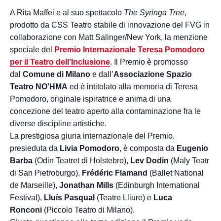
A Rita Maffei e al suo spettacolo
The Syringa Tree
,
prodotto da CSS Teatro stabile di innovazione del FVG in
collaborazione con Matt Salinger/New York, la menzione
speciale del
Premio Internazionale Teresa Pomodoro
per il Teatro dell’Inclusione
. Il Premio è promosso
dal
Comune di Milano
e dall’
Associazione Spazio
Teatro NO’HMA
ed è intitolato alla memoria di Teresa
Pomodoro, originale ispiratrice e anima di una
concezione del teatro aperto alla contaminazione fra le
diverse discipline artistiche.
La prestigiosa giuria internazionale del Premio,
presieduta da
Livia Pomodoro
, è composta da
Eugenio
Barba
(Odin Teatret di Holstebro),
Lev Dodin
(Maly Teatr
di San Pietroburgo),
Frédéric Flamand
(Ballet National
de Marseille),
Jonathan Mills
(Edinburgh International
Festival),
Lluís Pasqual
(Teatre Lliure) e
Luca
Ronconi
(Piccolo Teatro di Milano).