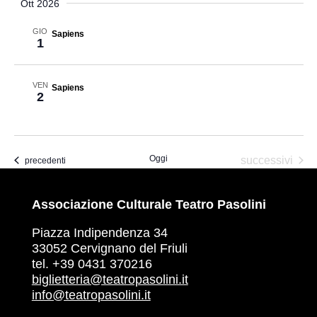
Ott 2026
GIO
Sapiens
1
VEN
Sapiens
2
Oggi
Eventi
successivi
Eventi
precedenti
Associazione Culturale Teatro Pasolini
Piazza Indipendenza 34
33052 Cervignano del Friuli
tel. +39 0431 370216
biglietteria@teatropasolini.it
info@teatropasolini.it