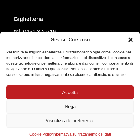
Biglietteria
tel. 0431 370216
martedì, mercoledì, venerdì
Gestisci Consenso
ore 16.00 – 18.00
giovedì e sabato
Per fornire le migliori esperienze, utilizziamo tecnologie come i cookie per
memorizzare e/o accedere alle informazioni del dispositivo. Il consenso a
ore 10.00 – 12.00
queste tecnologie ci permetterà di elaborare dati come il comportamento di
navigazione o ID unici su questo sito. Non acconsentire o ritirare il
Prevendita sul circuito
Vivaticket
consenso può influire negativamente su alcune caratteristiche e funzioni.
Social
Accetta
Nega
Informativa sul trattamento dei dati personali
|
Visualizza le preferenze
Cookie Policy
Cookie Policy
Informativa sul trattamento dei dati