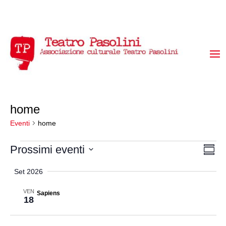
home
Eventi
home
Eventi
Vis
Ev
Prossimi eventi
Somm
Vi
Select
Na
Set 2026
date.
Na
VEN
Sapiens
18