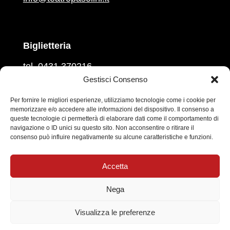
Biglietteria
tel. 0431 370216
martedì, mercoledì, venerdì
Gestisci Consenso
ore 16.00 – 18.00
giovedì e sabato
Per fornire le migliori esperienze, utilizziamo tecnologie come i cookie per
memorizzare e/o accedere alle informazioni del dispositivo. Il consenso a
ore 10.00 – 12.00
queste tecnologie ci permetterà di elaborare dati come il comportamento di
navigazione o ID unici su questo sito. Non acconsentire o ritirare il
Prevendita sul circuito
Vivaticket
consenso può influire negativamente su alcune caratteristiche e funzioni.
Social
Accetta
Nega
Informativa sul trattamento dei dati personali
|
Visualizza le preferenze
Cookie Policy