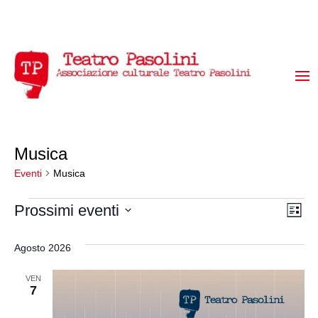
Musica
Eventi
Musica
Eventi
Vis
Ev
Prossimi eventi
Lista
Vi
Seleziona
Na
la
Na
Agosto 2026
data.
VEN
7