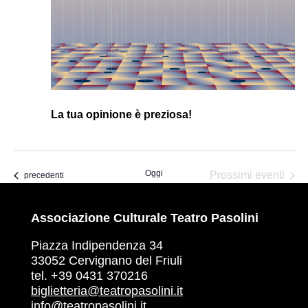
La tua opinione è preziosa!
Oggi
Prossimi eventi
Eventi
precedenti
Associazione Culturale Teatro Pasolini
Piazza Indipendenza 34
33052 Cervignano del Friuli
tel. +39 0431 370216
biglietteria@teatropasolini.it
info@teatropasolini.it