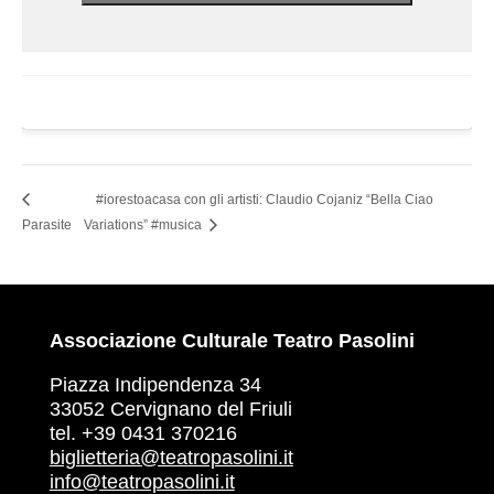
#iorestoacasa con gli artisti: Claudio Cojaniz “Bella Ciao
Parasite
Variations” #musica
Associazione Culturale Teatro Pasolini
Piazza Indipendenza 34
33052 Cervignano del Friuli
tel. +39 0431 370216
biglietteria@teatropasolini.it
info@teatropasolini.it