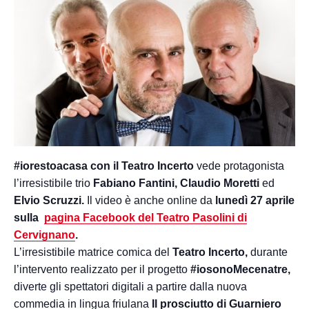
#iorestoacasa con il Teatro Incerto
vede protagonista
l’irresistibile trio
Fabiano Fantini, Claudio Moretti
ed
Elvio Scruzzi.
Il video è anche online da
lunedì 27 aprile
sulla
pagina Facebook del Teatro Pasolini di
Cervignano
.
L’irresistibile matrice comica del
Teatro Incerto,
durante
l’intervento realizzato per il progetto
#iosonoMecenatre,
diverte gli spettatori digitali a partire dalla nuova
commedia in lingua friulana
Il prosciutto di Guarniero