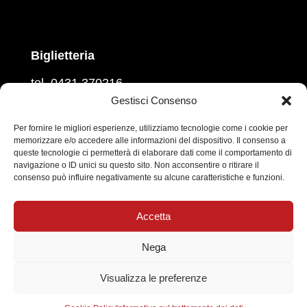
Biglietteria
tel. 0431 370216
martedì, mercoledì, venerdì
Gestisci Consenso
ore 16.00 – 18.00
giovedì e sabato
Per fornire le migliori esperienze, utilizziamo tecnologie come i cookie per
memorizzare e/o accedere alle informazioni del dispositivo. Il consenso a
ore 10.00 – 12.00
queste tecnologie ci permetterà di elaborare dati come il comportamento di
navigazione o ID unici su questo sito. Non acconsentire o ritirare il
Prevendita sul circuito
Vivaticket
consenso può influire negativamente su alcune caratteristiche e funzioni.
Social
Accetta
Nega
Informativa sul trattamento dei dati personali
|
Visualizza le preferenze
Cookie Policy