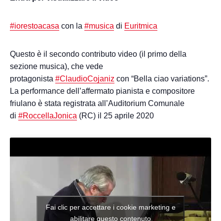
#
iorestoacasa
con la
#
musica
di
Euritmica
Questo è il secondo contributo video (il primo della
sezione musica), che vede
protagonista
#
ClaudioCojaniz
con “Bella ciao variations”.
La performance dell’affermato pianista e compositore
friulano è stata registrata all’Auditorium Comunale
di
#
RoccellaJonica
(RC) il 25 aprile 2020
Fai clic per accettare i cookie marketing e
abilitare questo contenuto