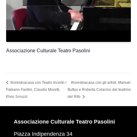
Associazione Culturale Teatro Pasolini
#iorestoacasa con Teatro Incerto /
#iorestoacasa con gli artisti: Manuel
Fabiano Fantini, Claudio Moretti,
Buttus e Roberta Colacino del teatrino
Elvio Scruzzi
del Rifo
Associazione Culturale Teatro Pasolini
Piazza Indipendenza 34