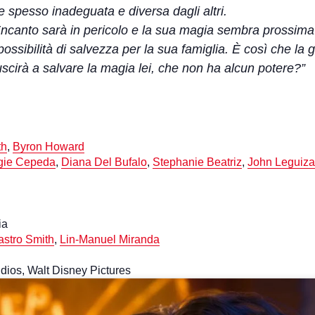
 spesso inadeguata e diversa dagli altri.
Encanto sarà in pericolo e la sua magia sembra prossima 
ssibilità di salvezza per la sua famiglia. È così che la 
uscirà a salvare la magia lei, che non ha alcun potere?”
th
,
Byron Howard
gie Cepeda
,
Diana Del Bufalo
,
Stephanie Beatriz
,
John Leguiz
ia
astro Smith
,
Lin-Manuel Miranda
dios, Walt Disney Pictures