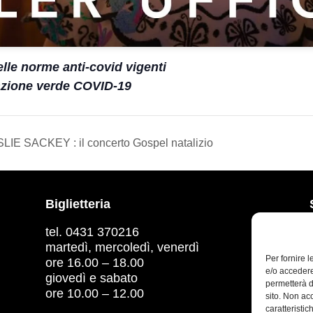
elle norme anti-covid vigenti
cazione verde COVID-19
 SACKEY : il concerto Gospel natalizio
Biglietteria
tel. 0431 370216
martedì, mercoledì, venerdì
Per fornire 
ore 16.00 – 18.00
e/o accedere
giovedì e sabato
permetterà d
ore 10.00 – 12.00
sito. Non ac
caratteristic