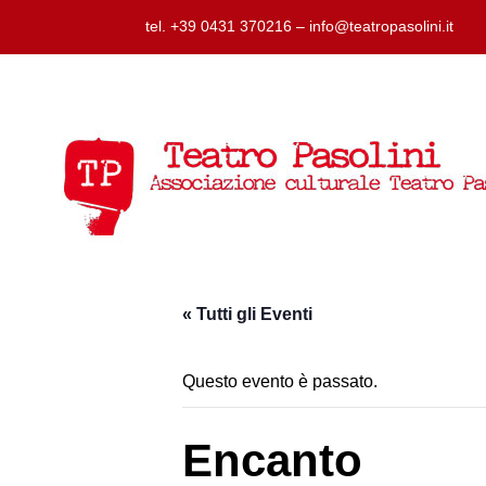
tel. +39 0431 370216 – info@teatropasolini.it
« Tutti gli Eventi
Questo evento è passato.
Encanto