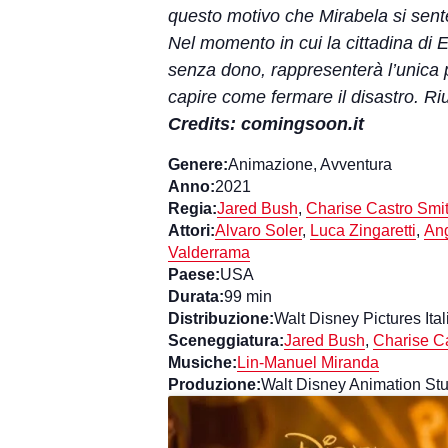
questo motivo che Mirabela si sente
Nel momento in cui la cittadina di 
senza dono, rappresenterà l’unica po
capire come fermare il disastro. Ri
Credits: comingsoon.it
Genere:
Animazione, Avventura
Anno:
2021
Regia:
Jared Bush
,
Charise Castro Smi
Attori:
Alvaro Soler
,
Luca Zingaretti
,
An
Valderrama
Paese:
USA
Durata:
99 min
Distribuzione:
Walt Disney Pictures Ital
Sceneggiatura:
Jared Bush
,
Charise C
Musiche:
Lin-Manuel Miranda
Produzione:
Walt Disney Animation Stu