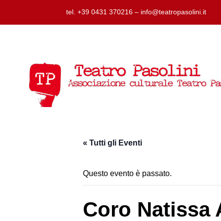
tel. +39 0431 370216 – info@teatropasolini.it
« Tutti gli Eventi
Questo evento è passato.
Coro Natissa 