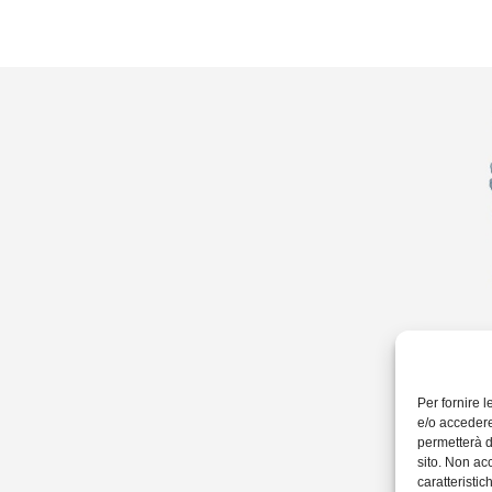
Per fornire 
e/o accedere
permetterà d
sito. Non ac
caratteristic