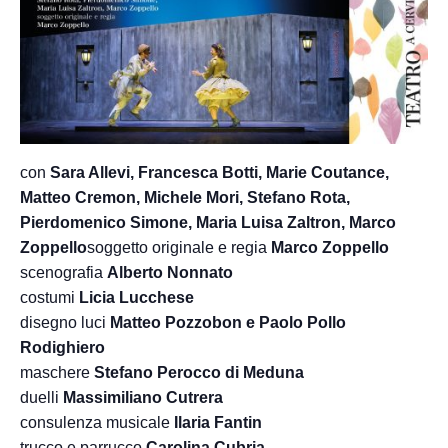
con
Sara Allevi, Francesca Botti, Marie Coutance,
Matteo Cremon, Michele Mori, Stefano Rota,
Pierdomenico Simone, Maria Luisa Zaltron, Marco
Zoppello
soggetto originale e regia
Marco Zoppello
scenografia
Alberto Nonnato
costumi
Licia Lucchese
disegno luci
Matteo Pozzobon e Paolo Pollo
Rodighiero
maschere
Stefano Perocco di Meduna
duelli
Massimiliano Cutrera
consulenza musicale
Ilaria Fantin
trucco e parrucco
Carolina Cubria