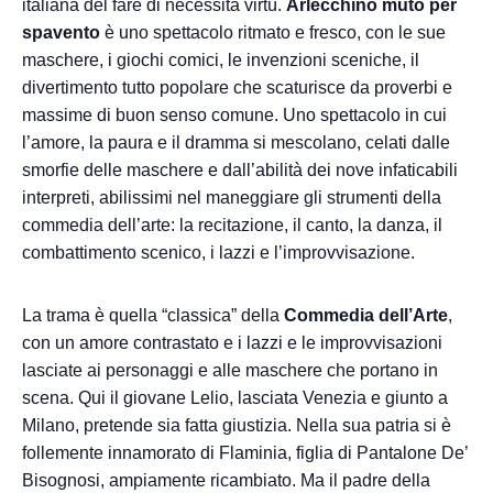
italiana del fare di necessità virtù.
Arlecchino muto per
spavento
è uno spettacolo ritmato e fresco, con le sue
maschere, i giochi comici, le invenzioni sceniche, il
divertimento tutto popolare che scaturisce da proverbi e
massime di buon senso comune. Uno spettacolo in cui
l’amore, la paura e il dramma si mescolano, celati dalle
smorfie delle maschere e dall’abilità dei nove infaticabili
interpreti, abilissimi nel maneggiare gli strumenti della
commedia dell’arte: la recitazione, il canto, la danza, il
combattimento scenico, i lazzi e l’improvvisazione.
La trama è quella “classica” della
Commedia dell’Arte
,
con un amore contrastato e i lazzi e le improvvisazioni
lasciate ai personaggi e alle maschere che portano in
scena. Qui il giovane Lelio, lasciata Venezia e giunto a
Milano, pretende sia fatta giustizia. Nella sua patria si è
follemente innamorato di Flaminia, figlia di Pantalone De’
Bisognosi, ampiamente ricambiato. Ma il padre della