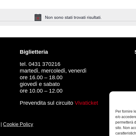
Non sono stati trovati risultati.
Notice
Biglietteria
tel. 0431 370216
martedì, mercoledì, venerdì
ore 16.00 – 18.00
giovedì e sabato
ore 10.00 – 12.00
Prevendita sul circuito
Vivaticket
Per fornire 
e/o accedere
permetterà d
|
Cookie Policy
sito. Non ac
caratteristic