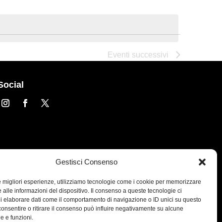
Viste
Naviga
Naviga
Eventi
successivi
Social
Gestisci Consenso
le migliori esperienze, utilizziamo tecnologie come i cookie per memorizzare
 alle informazioni del dispositivo. Il consenso a queste tecnologie ci
i elaborare dati come il comportamento di navigazione o ID unici su questo
consentire o ritirare il consenso può influire negativamente su alcune
he e funzioni.