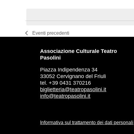
Select
date.
List
of
Eventi
precedenti
events
Associazione Culturale Teatro
in
Pasolini
Photo
Piazza Indipendenza 34
33052 Cervignano del Friuli
View
tel. +39 0431 370216
biglietteria@teatropasolini.it
info@teatropasolini.it
Informativa sul trattamento dei dati personali