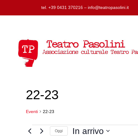
tel. +39 0431 370216 – info@teatropasolini.it
22-23
Eventi
22-23
Eventi
In arrivo
Oggi