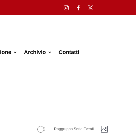
ione
Archivio
Contatti
Viste
Evento
Raggruppa Serie Eventi
Foto