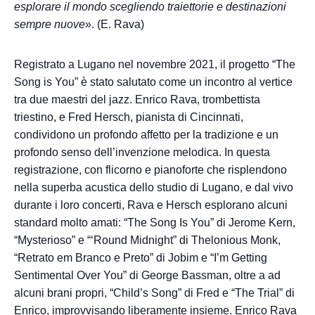
esplorare il mondo scegliendo traiettorie e destinazioni
sempre nuove
». (E. Rava)
Registrato a Lugano nel novembre 2021, il progetto “The
Song is You” è stato salutato come un incontro al vertice
tra due maestri del jazz. Enrico Rava, trombettista
triestino, e Fred Hersch, pianista di Cincinnati,
condividono un profondo affetto per la tradizione e un
profondo senso dell’invenzione melodica. In questa
registrazione, con flicorno e pianoforte che risplendono
nella superba acustica dello studio di Lugano, e dal vivo
durante i loro concerti, Rava e Hersch esplorano alcuni
standard molto amati: “The Song Is You” di Jerome Kern,
“Mysterioso” e “‘Round Midnight” di Thelonious Monk,
“Retrato em Branco e Preto” di Jobim e “I’m Getting
Sentimental Over You” di George Bassman, oltre a ad
alcuni brani propri, “Child’s Song” di Fred e “The Trial” di
Enrico, improvvisando liberamente insieme. Enrico Rava