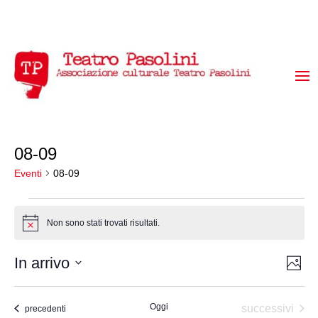
08-09
Eventi
08-09
Eventi
Non sono stati trovati risultati.
Notice
Vis
Ev
In arrivo
Foto
Vi
Select
Na
List
date.
Na
Oggi
Eventi
successivi
Eventi
precedenti