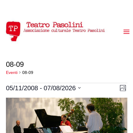
08-09
Eventi
08-09
Eventi
Vis
Ev
05/11/2008
 - 
07/08/2026
Foto
Vi
Select
Na
List
date.
Na
of
events