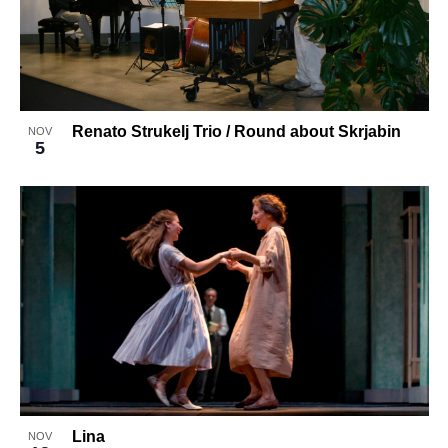
in
Photo
View
Renato Strukelj Trio / Round about Skrjabin
NOV
5
Lina
NOV