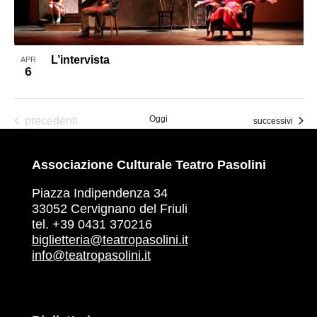
L’intervista
APR
6
Eventi
Oggi
precedenti
Eventi
successivi
Associazione Culturale Teatro Pasolini
Piazza Indipendenza 34
33052 Cervignano del Friuli
tel. +39 0431 370216
biglietteria@teatropasolini.it
info@teatropasolini.it