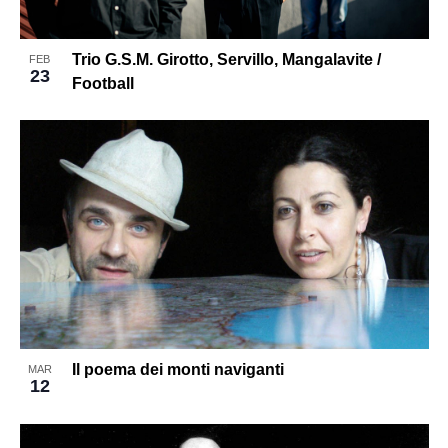
Trio G.S.M. Girotto, Servillo, Mangalavite /
FEB
23
Football
Il poema dei monti naviganti
MAR
12