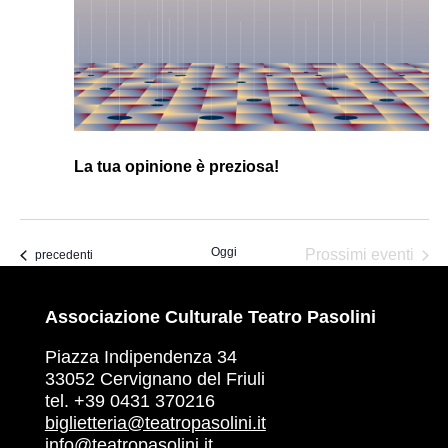
La tua opinione è preziosa!
Oggi
Prossimi eventi
Eventi
precedenti
Associazione Culturale Teatro Pasolini
Piazza Indipendenza 34
33052 Cervignano del Friuli
tel. +39 0431 370216
biglietteria@teatropasolini.it
info@teatropasolini.it