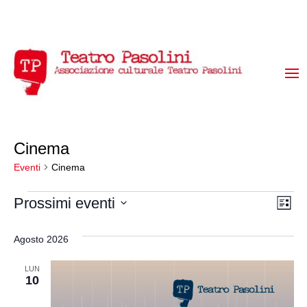
Cinema
Eventi
Cinema
Eventi
Vis
Ev
Prossimi eventi
Lista
Vi
Seleziona
Na
la
Na
Agosto 2026
data.
LUN
10