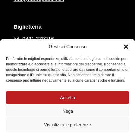
Biglietteria
tel. 0431 370216
martedì, mercoledì, venerdì
Gestisci Consenso
ore 16.00 – 18.00
giovedì e sabato
Per fornire le migliori esperienze, utilizziamo tecnologie come i cookie per
memorizzare e/o accedere alle informazioni del dispositivo. Il consenso a
ore 10.00 – 12.00
queste tecnologie ci permetterà di elaborare dati come il comportamento di
navigazione o ID unici su questo sito. Non acconsentire o ritirare il
Prevendita sul circuito
Vivaticket
consenso può influire negativamente su alcune caratteristiche e funzioni.
Social
Accetta
Nega
Informativa sul trattamento dei dati personali
|
Visualizza le preferenze
Cookie Policy