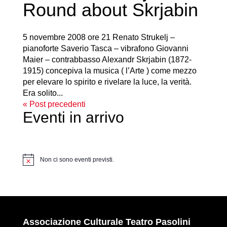
Round about Skrjabin
5 novembre 2008 ore 21 Renato Strukelj –
pianoforte Saverio Tasca – vibrafono Giovanni
Maier – contrabbasso Alexandr Skrjabin (1872-
1915) concepiva la musica ( l’Arte ) come mezzo
per elevare lo spirito e rivelare la luce, la verità.
Era solito...
« Post precedenti
Eventi in arrivo
Non ci sono eventi previsti.
N
o
t
i
c
e
Associazione Culturale Teatro Pasolini