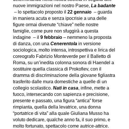
nuove immigrazioni nel nostro Paese,
La badante
– lo spettacolo proposto il
22 gennaio
– guarda
in maniera acuta e senza ipocrisie a una delle
figure ormai divenute “chiave” nelle nostre
famiglie, come pure non sfuggirà a questa
indagine – il
9 febbraio
– nemmeno la proposta
di danza, con una
Cenerentola
in versione
sociologica, molto intensa, introspettiva e lirica del
coreografo Fabrizio Monteverde per il Balletto di
Roma, su un’inedita colonna sonora di Haendel a
sostituire quella classica di Prokofiev, con il
dramma di discriminazione della giovane figliastra
trasferito dalle mura domestiche a quelle di un
collegio scolastico.
Nati in casa
, infine, mette a
fuoco, intersecando con sapienza e precisione,
presente e passato, una figura “antica” forse
rimpianta, quella della levatrice, una donna
“portatrice di vita” alla quale Giuliana Musso ha
voluto dedicare, qualche anno fa, il suo primo, e
molto fortunato, spettacolo come autrice-attrice.