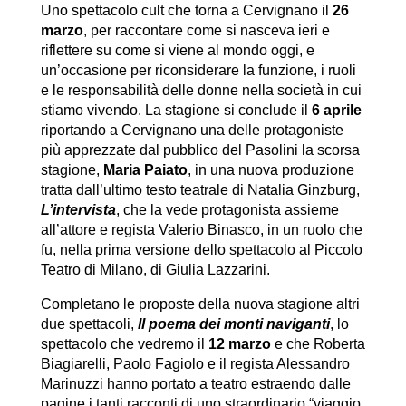
Uno spettacolo cult che torna a Cervignano il
26
marzo
, per raccontare come si nasceva ieri e
riflettere su come si viene al mondo oggi, e
un’occasione per riconsiderare la funzione, i ruoli
e le responsabilità delle donne nella società in cui
stiamo vivendo. La stagione si conclude il
6 aprile
riportando a Cervignano una delle protagoniste
più apprezzate dal pubblico del Pasolini la scorsa
stagione,
Maria Paiato
, in una nuova produzione
tratta dall’ultimo testo teatrale di Natalia Ginzburg,
L’intervista
, che la vede protagonista assieme
all’attore e regista Valerio Binasco, in un ruolo che
fu, nella prima versione dello spettacolo al Piccolo
Teatro di Milano, di Giulia Lazzarini.
Completano le proposte della nuova stagione altri
due spettacoli,
Il poema dei monti naviganti
, lo
spettacolo che vedremo il
12 marzo
e che Roberta
Biagiarelli, Paolo Fagiolo e il regista Alessandro
Marinuzzi hanno portato a teatro estraendo dalle
pagine i tanti racconti di uno straordinario “viaggio