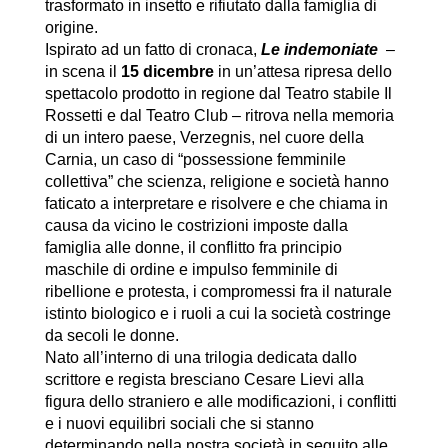
trasformato in insetto e rifiutato dalla famiglia di
origine.
Ispirato ad un fatto di cronaca,
Le indemoniate
–
in scena il
15 dicembre
in un’attesa ripresa dello
spettacolo prodotto in regione dal Teatro stabile Il
Rossetti e dal Teatro Club – ritrova nella memoria
di un intero paese, Verzegnis, nel cuore della
Carnia, un caso di “possessione femminile
collettiva” che scienza, religione e società hanno
faticato a interpretare e risolvere e che chiama in
causa da vicino le costrizioni imposte dalla
famiglia alle donne, il conflitto fra principio
maschile di ordine e impulso femminile di
ribellione e protesta, i compromessi fra il naturale
istinto biologico e i ruoli a cui la società costringe
da secoli le donne.
Nato all’interno di una trilogia dedicata dallo
scrittore e regista bresciano Cesare Lievi alla
figura dello straniero e alle modificazioni, i conflitti
e i nuovi equilibri sociali che si stanno
determinando nella nostra società in seguito alle