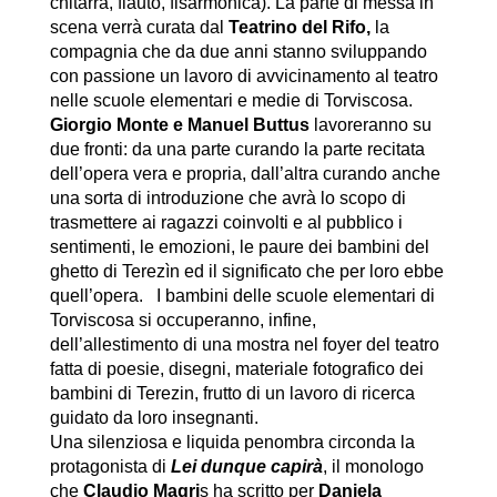
chitarra, flauto, fisarmonica). La parte di messa in
scena verrà curata dal
Teatrino del Rifo,
la
compagnia che da due anni stanno sviluppando
con passione un lavoro di avvicinamento al teatro
nelle scuole elementari e medie di Torviscosa.
Giorgio Monte
e Manuel Buttus
lavoreranno su
due fronti: da una parte curando la parte recitata
dell’opera vera e propria, dall’altra curando anche
una sorta di introduzione che avrà lo scopo di
trasmettere ai ragazzi coinvolti e al pubblico i
sentimenti, le emozioni, le paure dei bambini del
ghetto di Terezìn ed il significato che per loro ebbe
quell’opera. I bambini delle scuole elementari di
Torviscosa si occuperanno, infine,
dell’allestimento di una mostra nel foyer del teatro
fatta di poesie, disegni, materiale fotografico dei
bambini di Terezin, frutto di un lavoro di ricerca
guidato da loro insegnanti.
Una silenziosa e liquida penombra circonda la
protagonista di
Lei dunque capirà
, il monologo
che
Claudio Magri
s ha scritto per
Daniela