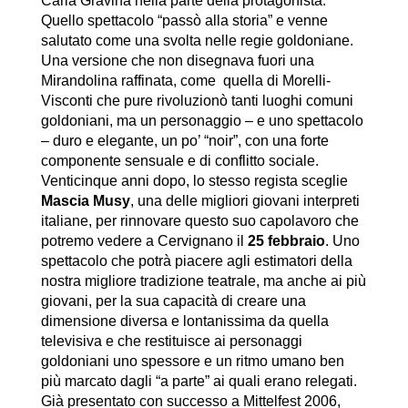
Carla Gravina nella parte della protagonista.
Quello spettacolo “passò alla storia” e venne
salutato come una svolta nelle regie goldoniane.
Una versione che non disegnava fuori una
Mirandolina raffinata, come quella di Morelli-
Visconti che pure rivoluzionò tanti luoghi comuni
goldoniani, ma un personaggio – e uno spettacolo
– duro e elegante, un po’ “noir”, con una forte
componente sensuale e di conflitto sociale.
Venticinque anni dopo, lo stesso regista sceglie
Mascia Musy
, una delle migliori giovani interpreti
italiane, per rinnovare questo suo capolavoro che
potremo vedere a Cervignano il
25 febbraio
. Uno
spettacolo che potrà piacere agli estimatori della
nostra migliore tradizione teatrale, ma anche ai più
giovani, per la sua capacità di creare una
dimensione diversa e lontanissima da quella
televisiva e che restituisce ai personaggi
goldoniani uno spessore e un ritmo umano ben
più marcato dagli “a parte” ai quali erano relegati.
Già presentato con successo a Mittelfest 2006,