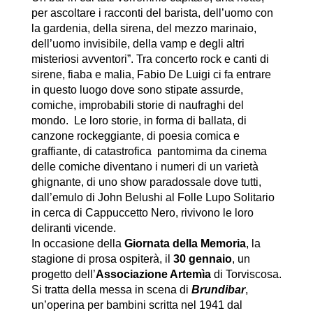
per ascoltare i racconti del barista, dell’uomo con
la gardenia, della sirena, del mezzo marinaio,
dell’uomo invisibile, della vamp e degli altri
misteriosi avventori”. Tra concerto rock e canti di
sirene, fiaba e malia, Fabio De Luigi ci fa entrare
in questo luogo dove sono stipate assurde,
comiche, improbabili storie di naufraghi del
mondo. Le loro storie, in forma di ballata, di
canzone rockeggiante, di poesia comica e
graffiante, di catastrofica pantomima da cinema
delle comiche diventano i numeri di un varietà
ghignante, di uno show paradossale dove tutti,
dall’emulo di John Belushi al Folle Lupo Solitario
in cerca di Cappuccetto Nero, rivivono le loro
deliranti vicende.
In occasione della
Giornata della Memoria
, la
stagione di prosa ospiterà, il
30 gennaio
, un
progetto dell’
Associazione Artemìa
di Torviscosa.
Si tratta della messa in scena di
Brundibar
,
un’operina per bambini scritta nel 1941 dal