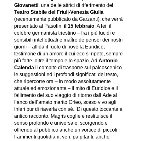
Giovanetti
, una delle attrici di riferimento del
Teatro Stabile del Friuli-Venezia Giulia
(recentemente pubblicato da Garzanti), che verrà
presentato al Pasolini
il 15 febbraio
. A lei, il
celebre germanista triestino – fra i più lucidi e
sensibili intellettuali e maître de penser dei nostri
giorni – affida il ruolo di novella Euridice,
testimone di un amore il cui eco si ripete, sempre
più forte, oltre il tempo e lo spazio. Ad
Antonio
Calenda
il compito di trasporre sul palcoscenico
le suggestioni ed i profondi significati del testo,
che ripercorre ora – in modo assolutamente
attuale ed emozionante – il mito di Euridice e il
fallimento del suo viaggio di ritorno dall’Ade al
fianco dell’amato marito Orfeo, sceso vivo agli
Inferi pur di riaverla con sé. Di questo toccante e
antico racconto, Magris coglie e restituisce il
senso profondo e universale, scorgendo e
offrendo al pubblico anche un vortice di piccoli
frammenti quotidiani, veri, palpitanti, anche