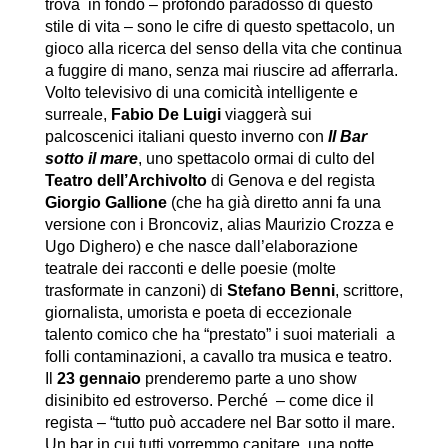
trova in fondo – profondo paradosso di questo
stile di vita – sono le cifre di questo spettacolo, un
gioco alla ricerca del senso della vita che continua
a fuggire di mano, senza mai riuscire ad afferrarla.
Volto televisivo di una comicità intelligente e
surreale,
Fabio De Luigi
viaggerà sui
palcoscenici italiani questo inverno con
Il Bar
sotto il mare
, uno spettacolo ormai di culto del
Teatro dell’Archivolto
di Genova e del regista
Giorgio Gallione
(che ha già diretto anni fa una
versione con i Broncoviz, alias Maurizio Crozza e
Ugo Dighero) e che nasce dall’elaborazione
teatrale dei racconti e delle poesie (molte
trasformate in canzoni) di
Stefano Benni
, scrittore,
giornalista, umorista e poeta di eccezionale
talento comico che ha “prestato” i suoi materiali a
folli contaminazioni, a cavallo tra musica e teatro.
Il
23 gennaio
prenderemo parte a uno show
disinibito ed estroverso. Perché – come dice il
regista – “tutto può accadere nel Bar sotto il mare.
Un bar in cui tutti vorremmo capitare, una notte,