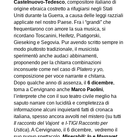
Castelnuovo-Tedesco
, compositore italiano di
origine ebraica costretto a rifugiarsi negli Stati
Uniti durante la Guerra, a causa delle leggi razziali
applicate nel nostro Paese. Fra i “grandi” che
frequentarono con amore la sua musica, si
ricordano Toscanini, Heifetz, Piatigorski,
Gieseking e Segovia. Pur avendo scritto sempre in
modo piuttosto tradizionale, il musicista
sperimentò anche audaci abbinamenti,
proponendo per la chitarra combinazioni
inconsuete come nel caso di
Platero y yo,
composizione per voce narrante e chitarra.
Dopo qualche anno di assenza, il
6 dicembre
,
torna a Cervignano anche
Marco Paolini
,
l’interprete che con il suo teatro civile meglio ha
saputo narrare con lucidità e completezza di
informazione alcuni inquietanti fatti di cronaca
italiana, spesso ancora avvolti nel mistero (su tutti
Il racconto del Vajont
e
I-TIGI Racconto per
Ustica
). A Cervignano, il 6 dicembre, vedremo il
suo nuovo spettacolo,
Miserabili: Io e Margaret