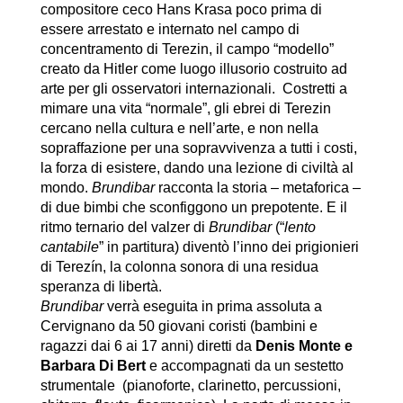
compositore ceco Hans Krasa poco prima di
essere arrestato e internato nel campo di
concentramento di Terezin, il campo “modello”
creato da Hitler come luogo illusorio costruito ad
arte per gli osservatori internazionali. Costretti a
mimare una vita “normale”, gli ebrei di Terezin
cercano nella cultura e nell’arte, e non nella
sopraffazione per una sopravvivenza a tutti i costi,
la forza di esistere, dando una lezione di civiltà al
mondo.
Brundibar
racconta la storia – metaforica –
di due bimbi che sconfiggono un prepotente. E il
ritmo ternario del valzer di
Brundibar
(“
lento
cantabile
” in partitura) diventò l’inno dei prigionieri
di Terezín, la colonna sonora di una residua
speranza di libertà.
Brundibar
verrà eseguita in prima assoluta a
Cervignano da 50 giovani coristi (bambini e
ragazzi dai 6 ai 17 anni) diretti da
Denis Monte e
Barbara Di Bert
e accompagnati da un sestetto
strumentale (pianoforte, clarinetto, percussioni,