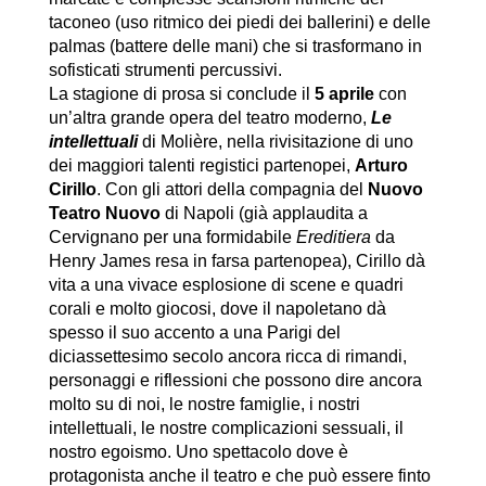
taconeo (uso ritmico dei piedi dei ballerini) e delle
palmas (battere delle mani) che si trasformano in
sofisticati strumenti percussivi.
La stagione di prosa si conclude il
5 aprile
con
un’altra grande opera del teatro moderno,
Le
intellettuali
di Molière, nella rivisitazione di uno
dei maggiori talenti registici partenopei,
Arturo
Cirillo
. Con gli attori della compagnia del
Nuovo
Teatro Nuovo
di Napoli (già applaudita a
Cervignano per una formidabile
Ereditiera
da
Henry James resa in farsa partenopea), Cirillo dà
vita a una vivace esplosione di scene e quadri
corali e molto giocosi, dove il napoletano dà
spesso il suo accento a una Parigi del
diciassettesimo secolo ancora ricca di rimandi,
personaggi e riflessioni che possono dire ancora
molto su di noi, le nostre famiglie, i nostri
intellettuali, le nostre complicazioni sessuali, il
nostro egoismo. Uno spettacolo dove è
protagonista anche il teatro e che può essere finto