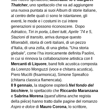
Thatcher
,
uno spettacolo che va ad aggiungere
una nuova puntata ai suoi Album di storie italiane,
al centro delle quali ci sono le istantanee, gli
eventi, le mode e i costumi in cui intere
generazioni si possono riconoscere. Dopo
Adriatico
,
Tiri in porta
,
Liberi tutti
,
Aprile ’74
e 5
,
Stazioni di transito,
arriva dunque questo
Miserabili, s
toria di certi italiani, di un pezzo
d’Italia, di una zolla, di una gleba. “Una storia
glebale”, come l’ha ironicamente definita Paolini,
in cui si rinnova la collaborazione artistica con
I
Mercanti di Liquore
, band folk acustica composta
da Lorenzo Monguzzi (voce e chitarra acustica),
Piero Mucilli (fisarmonica), Simone Spreafico
(chitarra classica flamencata).
Il 9 gennaio,
la stagione ospiterà
Nel fondo del
bicchiere
, lo spettacolo che
Riccardo Maranzana
e
Sabrina Morena
(quest’ultima anche regista
della piéce) hanno tratto dalle pagine del romanzo
Aspro e dolce
di
Mauro Corona
, lo scrittore,