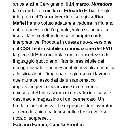
arriva anche Cervignano, il
14 marzo
,
Muradors
,
la seconda commedia di
Edoardo Erba
che gli
interpreti del
Teatro Incerto
e la regista
Rita
Maffei
hanno voluto adattare e tradurre in friulano
dal romanesco dell’orginale, valorizzandone la
teatralità e modellandolo sulle proprie corde
interpretative. Prodotta in questa nuova versione
dal
CSS Teatro stabile di innovazione del FVG
,
la pièce di Erba racconta con la concretezza del
linguaggio quotidiano, l’ironia irresistibile del
dialogo serrato e un’inesauribile inventiva rispetto
alle situazioni, l’improbabile giornata di lavoro di
due muratori assoldati da un fantomatico
impresario per la costruzione di un muro a
chiusura del boccascena di un teatro in disuso e
destinato a magazzino di un ipermercato. Un
brutto affare abusivo che impegna i due lavoratori
al nero durante una lunga notte che si rivelerà
ricca di sorprese…
Fabiano Fantini, Camilla Frontini