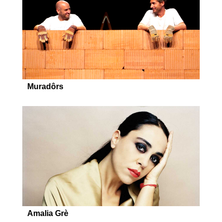
Muradôrs
Amalia Grè