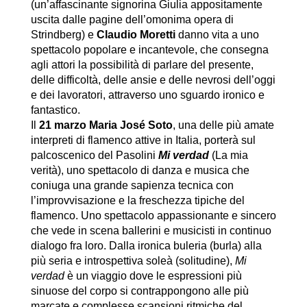
(un’affascinante signorina Giulia appositamente
uscita dalle pagine dell’omonima opera di
Strindberg) e
Claudio Moretti
danno vita a uno
spettacolo popolare e incantevole, che consegna
agli attori la possibilità di parlare del presente,
delle difficoltà, delle ansie e delle nevrosi dell’oggi
e dei lavoratori, attraverso uno sguardo ironico e
fantastico.
Il
21 marzo Maria José Soto
, una delle più amate
interpreti di flamenco attive in Italia, porterà sul
palcoscenico del Pasolini
Mi verdad
(La mia
verità), uno spettacolo di danza e musica che
coniuga una grande sapienza tecnica con
l’improvvisazione e la freschezza tipiche del
flamenco. Uno spettacolo appassionante e sincero
che vede in scena ballerini e musicisti in continuo
dialogo fra loro. Dalla ironica buleria (burla) alla
più seria e introspettiva soleà (solitudine),
Mi
verdad
è un viaggio dove le espressioni più
sinuose del corpo si contrappongono alle più
marcate e complesse scansioni ritmiche del