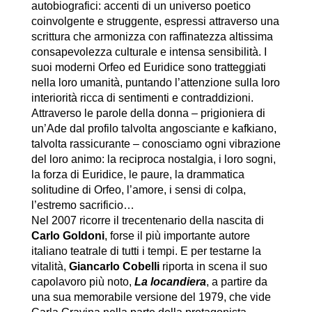
autobiografici: accenti di un universo poetico
coinvolgente e struggente, espressi attraverso una
scrittura che armonizza con raffinatezza altissima
consapevolezza culturale e intensa sensibilità. I
suoi moderni Orfeo ed Euridice sono tratteggiati
nella loro umanità, puntando l’attenzione sulla loro
interiorità ricca di sentimenti e contraddizioni.
Attraverso le parole della donna – prigioniera di
un’Ade dal profilo talvolta angosciante e kafkiano,
talvolta rassicurante – conosciamo ogni vibrazione
del loro animo: la reciproca nostalgia, i loro sogni,
la forza di Euridice, le paure, la drammatica
solitudine di Orfeo, l’amore, i sensi di colpa,
l’estremo sacrificio…
Nel 2007 ricorre il trecentenario della nascita di
Carlo Goldoni
, forse il più importante autore
italiano teatrale di tutti i tempi. E per testarne la
vitalità,
Giancarlo Cobelli
riporta in scena il suo
capolavoro più noto,
La locandiera
, a partire da
una sua memorabile versione del 1979, che vide