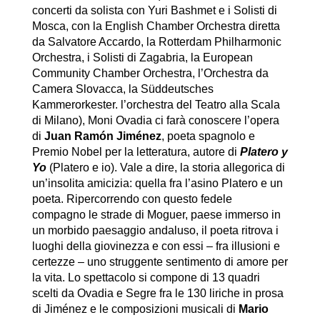
concerti da solista con Yuri Bashmet e i Solisti di
Mosca, con la English Chamber Orchestra diretta
da Salvatore Accardo, la Rotterdam Philharmonic
Orchestra, i Solisti di Zagabria, la European
Community Chamber Orchestra, l’Orchestra da
Camera Slovacca, la Süddeutsches
Kammerorkester. l’orchestra del Teatro alla Scala
di Milano), Moni Ovadia ci farà conoscere l’opera
di
Juan Ramón Jiménez
, poeta spagnolo e
Premio Nobel per la letteratura, autore di
Platero y
Yo
(Platero e io). Vale a dire, la storia allegorica di
un’insolita amicizia: quella fra l’asino Platero e un
poeta. Ripercorrendo con questo fedele
compagno le strade di Moguer, paese immerso in
un morbido paesaggio andaluso, il poeta ritrova i
luoghi della giovinezza e con essi – fra illusioni e
certezze – uno struggente sentimento di amore per
la vita. Lo spettacolo si compone di 13 quadri
scelti da Ovadia e Segre fra le 130 liriche in prosa
di Jiménez e le composizioni musicali di
Mario