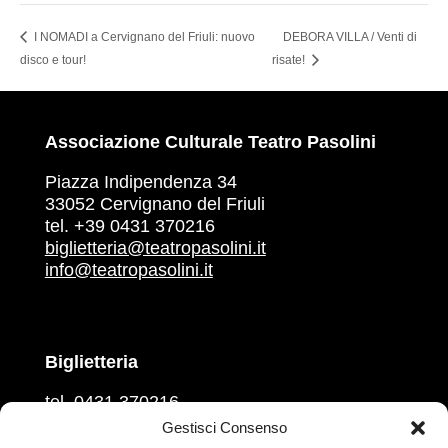
I NOMADI a Cervignano del Friuli: nuovo
DEBORA VILLA / Venti di
disco e tour!
risate!
Associazione Culturale Teatro Pasolini
Piazza Indipendenza 34
33052 Cervignano del Friuli
tel. +39 0431 370216
biglietteria@teatropasolini.it
info@teatropasolini.it
Biglietteria
tel. 0431 370216
martedì, mercoledì, venerdì
Gestisci Consenso
ore 16.00 – 18.00