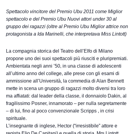
Spettacolo vincitore del Premio Ubu 2011 come Miglior
spettacolo e del Premio Ubu Nuovi attori under 30 al
gruppo dei ragazzi (oltre al Premio Ubu Miglior attrice non
protagonista a Ida Marinelli, che interpretava Miss Lintott)
La compagnia storica del Teatro dell’Elfo di Milano
propone uno dei suoi spettacoli più riusciti e pluripremiati.
Ambientata negli anni ’50, in una classe di adolescenti
all’ultimo anno del college, alle prese con gli esami di
ammissione all’Università, la commedia di Alan Bennett
mette in scena un gruppo di ragazzi molto diversi tra loro
ma affiatati: dal leader della classe, il donnaiolo Dakin, al
fragilissimo Posner, innamorato – per nulla segretamente
– di lui, fino al poco convenzionale Scripps , in crisi
spirituale.
L’insegnante di inglese, Hector (“irresistibile” attore e
regista Elio De Capitani) e quella di storia, Mrs Lintott,