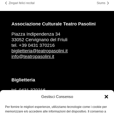
Zingari felici recital
Siums
Associazione Culturale Teatro Pasolini
Piazza Indipendenza 34
33052 Cervignano del Friuli
tel. +39 0431 370216
biglietteria@teatropasolini.it
info@teatropasolini.it
Biglietteria
tel. 0431 370216
martedì, mercoledì, venerdì
Gestisci Consenso
ore 16.00 – 18.00
giovedì e sabato
Per fornire le migliori esperienze, utilizziamo tecnologie come i cookie per
memorizzare e/o accedere alle informazioni del dispositivo. Il consenso a
ore 10.00 – 12.00