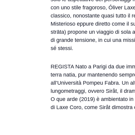
con uno stile fragoroso, Óliver Lax
classico, nonostante quasi tutto il
Misterioso eppure diretto come il suo
strāta) propone un viaggio di sola 
di grande tensione, in cui una miss
sé stessi.
REGISTA Nato a Parigi da due immigr
terra natia, pur mantenendo sempr
all’Università Pompeu Fabra. Un al
lungometraggi, ovvero Sirât, il dr
O que arde (2019) è ambientato in G
di Laxe Coro, come Sirât dimostra c