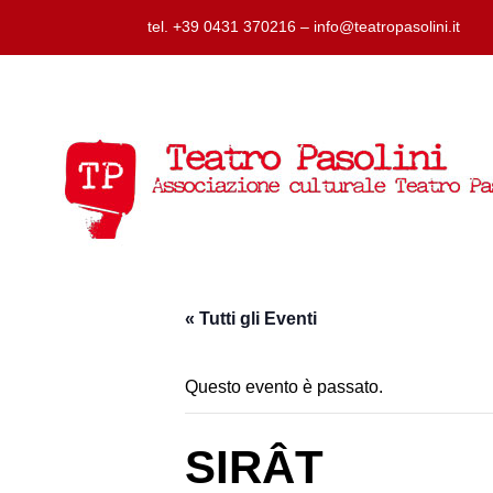
tel. +39 0431 370216 – info@teatropasolini.it
« Tutti gli Eventi
Questo evento è passato.
SIRÂT