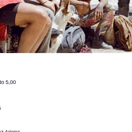
to 5,00
5
ez Arjona