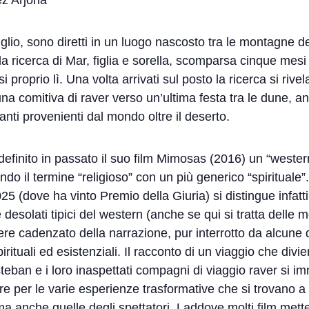
lio, sono diretti in un luogo nascosto tra le montagne 
la ricerca di Mar, figlia e sorella, scomparsa cinque mes
proprio lì. Una volta arrivati sul posto la ricerca si riv
a comitiva di raver verso un’ultima festa tra le dune, a
anti provenienti dal mondo oltre il deserto.
ito in passato il suo film Mimosas (2016) un “western 
do il termine “religioso” con un più generico “spirituale”.
5 (dove ha vinto Premio della Giuria) si distingue infatti
e desolati tipici del western (anche se qui si tratta dell
ere cadenzato della narrazione, pur interrotto da alcune 
spirituali ed esistenziali. Il racconto di un viaggio che d
Esteban e i loro inaspettati compagni di viaggio raver si
itore per le varie esperienze trasformative che si trovan
ma anche quelle degli spettatori. Laddove molti film mett