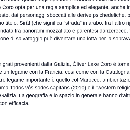
e Coro opta per una regia semplice ed elegante, anche in
 resto, dai personaggi sboccati alle derive psichedeliche,
 titolo, Sirât (che significa “strada” in arabo, tra l’altro 
andata fra panorami mozzafiato e parentesi danzerecce, f
ione di salvataggio può diventare una lotta per la sopravv
ati provenienti dalla Galizia, Óliver Laxe Coro è tornato
e un legame con la Francia, così come con la Catalogna
tro legame importante è quello col Marocco, ambientazion
amma Todos vós sodes capitáns (2010) e il “western relig
alizia. La geografia e lo spazio in generale hanno d’alt
on efficacia.