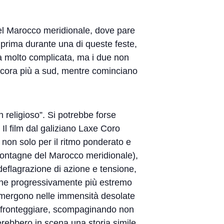
del Marocco meridionale, dove pare
i prima durante una di queste feste,
ela molto complicata, ma i due non
ncora più a sud, mentre cominciano
religioso”. Si potrebbe forse
 Il film dal galiziano Laxe Coro
 non solo per il ritmo ponderato e
e montagne del Marocco meridionale),
deflagrazione di azione e tensione,
iviene progressivamente più estremo
 immergono nelle immensità desolate
o a fronteggiare, scompaginando non
erebbero in scena una storia simile