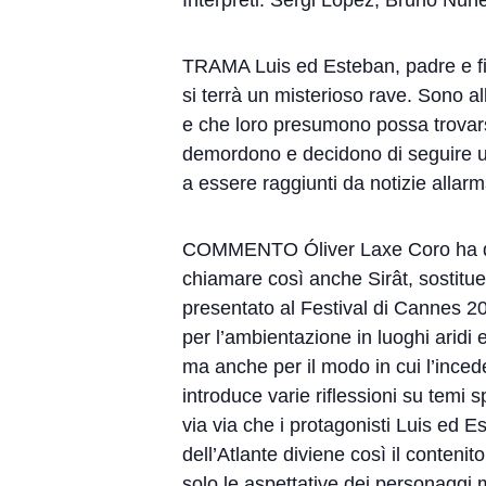
TRAMA Luis ed Esteban, padre e fig
si terrà un misterioso rave. Sono al
e che loro presumono possa trovarsi 
demordono e decidono di seguire un
a essere raggiunti da notizie allarm
COMMENTO Óliver Laxe Coro ha defin
chiamare così anche Sirât, sostituen
presentato al Festival di Cannes 202
per l’ambientazione in luoghi aridi 
ma anche per il modo in cui l’inced
introduce varie riflessioni su temi 
via via che i protagonisti Luis ed 
dell’Atlante diviene così il conten
solo le aspettative dei personaggi 