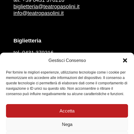
tel. +39 0431 370216
biglietteria@teatropasolini.it
info@teatropasolini.it
Biglietteria
tel. 0431 370216
martedì, mercoledì, venerdì
Gestisci Consenso
ore 16.00 – 18.00
giovedì e sabato
Per fornire le migliori esperienze, utilizziamo tecnologie come i cookie per
memorizzare e/o accedere alle informazioni del dispositivo. Il consenso a
ore 10.00 – 12.00
queste tecnologie ci permetterà di elaborare dati come il comportamento di
navigazione o ID unici su questo sito. Non acconsentire o ritirare il
Prevendita sul circuito
Vivaticket
consenso può influire negativamente su alcune caratteristiche e funzioni.
Social
Accetta
Nega