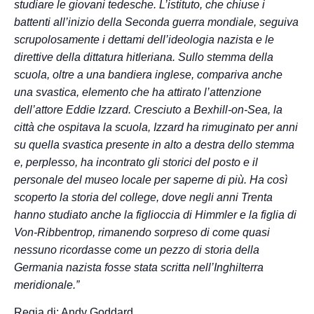
studiare le giovani tedesche. L’istituto, che chiuse i
battenti all’inizio della Seconda guerra mondiale, seguiva
scrupolosamente i dettami dell’ideologia nazista e le
direttive della dittatura hitleriana. Sullo stemma della
scuola, oltre a una bandiera inglese, compariva anche
una svastica, elemento che ha attirato l’attenzione
dell’attore Eddie Izzard. Cresciuto a Bexhill-on-Sea, la
città che ospitava la scuola, Izzard ha rimuginato per anni
su quella svastica presente in alto a destra dello stemma
e, perplesso, ha incontrato gli storici del posto e il
personale del museo locale per saperne di più. Ha così
scoperto la storia del college, dove negli anni Trenta
hanno studiato anche la figlioccia di Himmler e la figlia di
Von-Ribbentrop, rimanendo sorpreso di come quasi
nessuno ricordasse come un pezzo di storia della
Germania nazista fosse stata scritta nell’Inghilterra
meridionale.”
Regia di: Andy Goddard