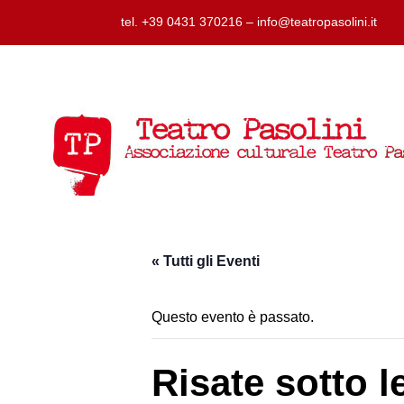
tel. +39 0431 370216 – info@teatropasolini.it
« Tutti gli Eventi
Questo evento è passato.
Risate sotto 