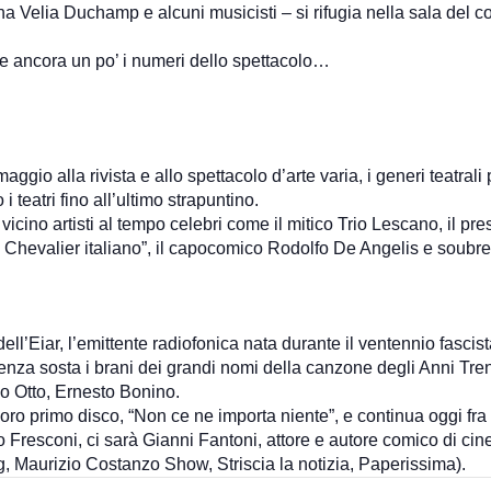
ina Velia Duchamp e alcuni musicisti – si rifugia nella sala del co
vare ancora un po’ i numeri dello spettacolo…
ggio alla rivista e allo spettacolo d’arte varia, i generi teatrali 
 teatri fino all’ultimo strapuntino.
 vicino artisti al tempo celebri come il mitico Trio Lescano, il p
Chevalier italiano”, il capocomico Rodolfo De Angelis e soubre
ell’Eiar, l’emittente radiofonica nata durante il ventennio fasci
enza sosta i brani dei grandi nomi della canzone degli Anni Trent
ino Otto, Ernesto Bonino.
loro primo disco, “Non ce ne importa niente”, e continua oggi fra
Fresconi, ci sarà Gianni Fantoni, attore e autore comico di cine
g, Maurizio Costanzo Show, Striscia la notizia, Paperissima).