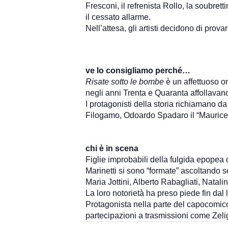
Fresconi, il refrenista Rollo, la soubrett
il cessato allarme.
Nell’attesa, gli artisti decidono di pro
ve lo consigliamo perché…
Risate sotto le bombe
è un affettuoso oma
negli anni Trenta e Quaranta affollavano i
I protagonisti della storia richiamano da
Filogamo, Odoardo Spadaro il “Maurice 
chi è in scena
Figlie improbabili della fulgida epopea d
Marinetti si sono “formate” ascoltando s
Maria Jottini, Alberto Rabagliati, Natal
La loro notorietà ha preso piede fin dal 
Protagonista nella parte del capocomico 
partecipazioni a trasmissioni come Zeli