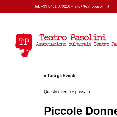
tel. +39 0431 370216 – info@teatropasolini.it
« Tutti gli Eventi
Questo evento è passato.
Piccole Donn