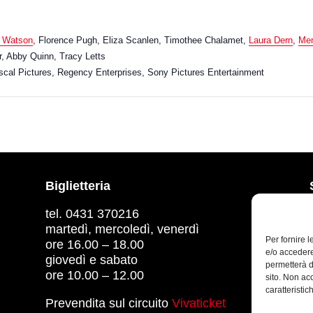
 Watson
, Florence Pugh, Eliza Scanlen, Timothee Chalamet,
Laura Dern
,
Mer
r, Abby Quinn, Tracy Letts
scal Pictures, Regency Enterprises, Sony Pictures Entertainment
Biglietteria
tel. 0431 370216
martedì, mercoledì, venerdì
Per fornire 
ore 16.00 – 18.00
e/o accedere
giovedì e sabato
permetterà d
ore 10.00 – 12.00
sito. Non ac
caratteristic
Prevendita sul circuito
Vivaticket