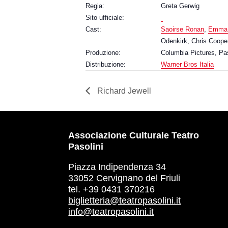
Regia:
Greta Gerwig
Sito ufficiale:
Cast:
Saoirse Ronan
,
Emma
Odenkirk, Chris Coope
Produzione:
Columbia Pictures, Pa
Distribuzione:
Warner Bros Italia
Richard Jewell
Associazione Culturale Teatro
Pasolini
Piazza Indipendenza 34
33052 Cervignano del Friuli
tel. +39 0431 370216
biglietteria@teatropasolini.it
info@teatropasolini.it