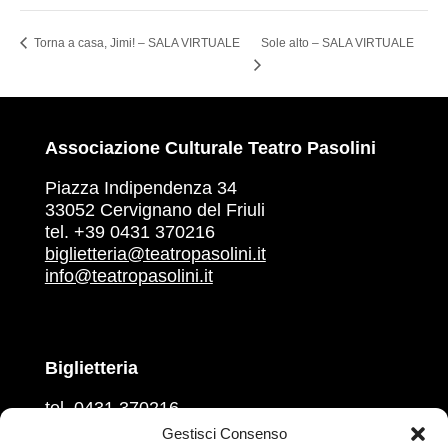
Torna a casa, Jimi! – SALA VIRTUALE
Sole alto – SALA VIRTUALE
Associazione Culturale Teatro Pasolini
Piazza Indipendenza 34
33052 Cervignano del Friuli
tel. +39 0431 370216
biglietteria@teatropasolini.it
info@teatropasolini.it
Biglietteria
tel. 0431 370216
martedì, mercoledì, venerdì
Gestisci Consenso