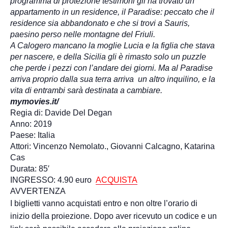
programma di protezione testimoni gli ha trovato un
appartamento in un residence, il Paradise: peccato che il
residence sia abbandonato e che si trovi a Sauris,
paesino perso nelle montagne del Friuli.
A Calogero mancano la moglie Lucia e la figlia che stava
per nascere, e della Sicilia gli è rimasto solo un puzzle
che perde i pezzi con l’andare dei giorni. Ma al Paradise
arriva proprio dalla sua terra arriva un altro inquilino, e la
vita di entrambi sarà destinata a cambiare.
mymovies.it/
Regia di: Davide Del Degan
Anno: 2019
Paese: Italia
Attori: Vincenzo Nemolato., Giovanni Calcagno, Katarina
Cas
Durata: 85′
INGRESSO: 4.90 euro
ACQUISTA
AVVERTENZA
I biglietti vanno acquistati entro e non oltre l’orario di
inizio della proiezione. Dopo aver ricevuto un codice e un