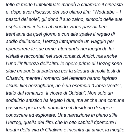
letto di morte l’intellettuale mandò a chiamare il cineasta
e, dopo aver discusso del suo ultimo film, “Wodaabe – I
pastori del sole”, gli donò il suo zaino, simbolo delle sue
esplorazioni intorno al mondo. Sono passati ben
trent’anni da quel giorno e con alle spalle il regalo di
addio dell’amico, Herzog intraprende un viaggio per
ripercorrere le sue orme, ritornando nei luoghi da lui
visitati e raccontati nei suoi romanzi. Amici, ma anche
l’uno l’influenza dell’altro: le opere prime di Hezog sono
state un punto di partenza per la stesura di molti testi di
Chatwin, mentre i romanzi del letterato hanno ispirato
alcuni film herzoghiani, ne è un esempio “Cobra Verde”,
tratto dal romanzo “Il viceré di Ouidah”. Non solo un
sodalizio artistico ha legato i due, ma anche una comune
passione per la vita nomade e il desiderio di sapere,
conoscere ed esplorare. Una narrazione in pieno stile
Herzog, quella del film, che in otto capitoli ripercorre i
luoghi della vita di Chatwin e incontra gli amici, la moglie