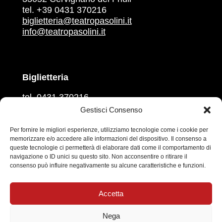
tel. +39 0431 370216
biglietteria@teatropasolini.it
info@teatropasolini.it
Biglietteria
tel. 0431 370216
martedì, mercoledì, venerdì
Gestisci Consenso
ore 16.00 – 18.00
giovedì e sabato
Per fornire le migliori esperienze, utilizziamo tecnologie come i cookie per
memorizzare e/o accedere alle informazioni del dispositivo. Il consenso a
ore 10.00 – 12.00
queste tecnologie ci permetterà di elaborare dati come il comportamento di
navigazione o ID unici su questo sito. Non acconsentire o ritirare il
Prevendita sul circuito
Vivaticket
consenso può influire negativamente su alcune caratteristiche e funzioni.
Social
Accetta
Nega