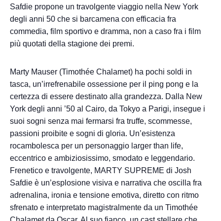
Safdie propone un travolgente viaggio nella New York
degli anni 50 che si barcamena con efficacia fra
commedia, film sportivo e dramma, non a caso fra i film
più quotati della stagione dei premi.
Marty Mauser (Timothée Chalamet) ha pochi soldi in
tasca, un’irrefrenabile ossessione per il ping pong e la
certezza di essere destinato alla grandezza. Dalla New
York degli anni ’50 al Cairo, da Tokyo a Parigi, insegue i
suoi sogni senza mai fermarsi fra truffe, scommesse,
passioni proibite e sogni di gloria. Un’esistenza
rocambolesca per un personaggio larger than life,
eccentrico e ambiziosissimo, smodato e leggendario.
Frenetico e travolgente, MARTY SUPREME di Josh
Safdie è un’esplosione visiva e narrativa che oscilla fra
adrenalina, ironia e tensione emotiva, diretto con ritmo
sfrenato e interpretato magistralmente da un Timothée
Chalamet da Oscar. Al suo fianco, un cast stellare che