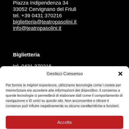
Piazza Indipendenza 34
33052 Cervignano del Friuli
tel. +39 0431 370216
biglietteria@teatropasolini.it
info@teatropasolini.it
Biglietteria
tel. 0431 370216
martedì, mercoledì, venerdì
Gestisci Consenso
ore 16.00 – 18.00
giovedì e sabato
Per fornire le migliori esperienze, utilizziamo tecnologie come i cookie per
memorizzare e/o accedere alle informazioni del dispositivo. Il consenso a
ore 10.00 – 12.00
queste tecnologie ci permetterà di elaborare dati come il comportamento di
navigazione o ID unici su questo sito. Non acconsentire o ritirare il
Prevendita sul circuito
Vivaticket
consenso può influire negativamente su alcune caratteristiche e funzioni.
Social
Accetta