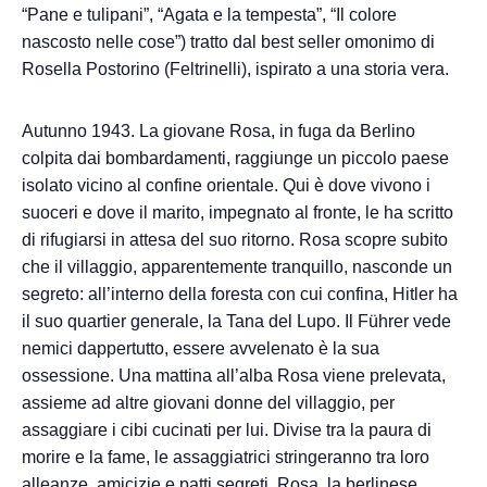
“Pane e tulipani”, “Agata e la tempesta”, “Il colore
nascosto nelle cose”) tratto dal best seller omonimo di
Rosella Postorino (Feltrinelli), ispirato a una storia vera.
Autunno 1943. La giovane Rosa, in fuga da Berlino
colpita dai bombardamenti, raggiunge un piccolo paese
isolato vicino al confine orientale. Qui è dove vivono i
suoceri e dove il marito, impegnato al fronte, le ha scritto
di rifugiarsi in attesa del suo ritorno. Rosa scopre subito
che il villaggio, apparentemente tranquillo, nasconde un
segreto: all’interno della foresta con cui confina, Hitler ha
il suo quartier generale, la Tana del Lupo. Il Führer vede
nemici dappertutto, essere avvelenato è la sua
ossessione. Una mattina all’alba Rosa viene prelevata,
assieme ad altre giovani donne del villaggio, per
assaggiare i cibi cucinati per lui. Divise tra la paura di
morire e la fame, le assaggiatrici stringeranno tra loro
alleanze, amicizie e patti segreti. Rosa, la berlinese,