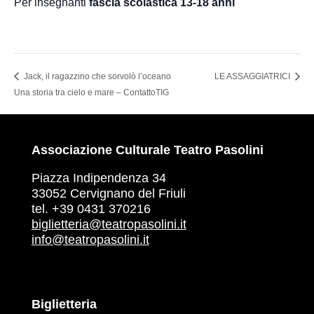
Per insegnanti
fascia scolastica 13-18 anni
Jack, il ragazzino che sorvolò l’oceano
LE ASSAGGIATRICI
Una storia tra cielo e mare – ContattoTIG
Associazione Culturale Teatro Pasolini
Piazza Indipendenza 34
33052 Cervignano del Friuli
tel. +39 0431 370216
biglietteria@teatropasolini.it
info@teatropasolini.it
Biglietteria