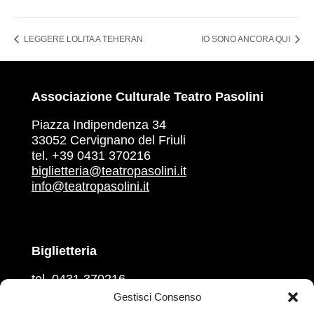
LEGGERE LOLITA A TEHERAN
IO SONO ANCORA QUI
Associazione Culturale Teatro Pasolini
Piazza Indipendenza 34
33052 Cervignano del Friuli
tel. +39 0431 370216
biglietteria@teatropasolini.it
info@teatropasolini.it
Biglietteria
tel. 0431 370216
martedì, mercoledì, venerdì
Gestisci Consenso
ore 16.00 – 18.00