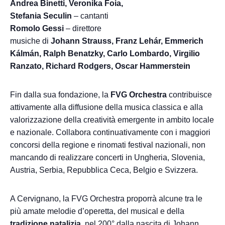
Andrea Binetti, Veronika Foia,
Stefania Seculin
– cantanti
Romolo Gessi
– direttore
musiche di
Johann Strauss,
Franz Lehár, Emmerich
Kálmán,
Ralph Benatzky, Carlo Lombardo,
Virgilio
Ranzato, Richard Rodgers,
Oscar Hammerstein
Fin dalla sua fondazione, la
FVG Orchestra
contribuisce
attivamente alla diffusione della musica classica e alla
valorizzazione della creatività emergente in ambito locale
e nazionale. Collabora continuativamente con i maggiori
concorsi della regione e rinomati festival nazionali, non
mancando di realizzare concerti in Ungheria, Slovenia,
Austria, Serbia, Repubblica Ceca, Belgio e Svizzera.
A Cervignano, la FVG Orchestra proporrà alcune tra le
più amate melodie d’operetta, del musical e della
tradizione natalizia
, nel 200° dalla nascita di Johann