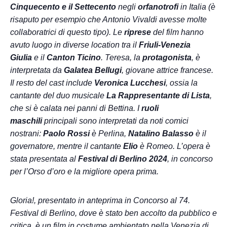
Cinquecento e il Settecento
negli
orfanotrofi
in Italia (è
risaputo per esempio che Antonio Vivaldi avesse molte
collaboratrici di questo tipo). Le
riprese
del film hanno
avuto luogo in diverse location tra il
Friuli-Venezia
Giulia
e il
Canton Ticino
. Teresa, la
protagonista
, è
interpretata da
Galatea Bellugi
, giovane attrice francese.
Il resto del cast include
Veronica Lucchesi
, ossia la
cantante del duo musicale
La Rappresentante di Lista
,
che si è calata nei panni di Bettina. I
ruoli
maschili
principali sono interpretati da noti comici
nostrani:
Paolo Rossi
è Perlina,
Natalino Balasso
è il
governatore, mentre il cantante
Elio
è Romeo. L’opera è
stata presentata al
Festival di Berlino 2024
, in concorso
per l’Orso d’oro e la migliore opera prima.
Gloria!, presentato in anteprima in Concorso al 74.
Festival di Berlino, dove è stato ben accolto da pubblico e
critica, è un film in costume ambientato nella Venezia di