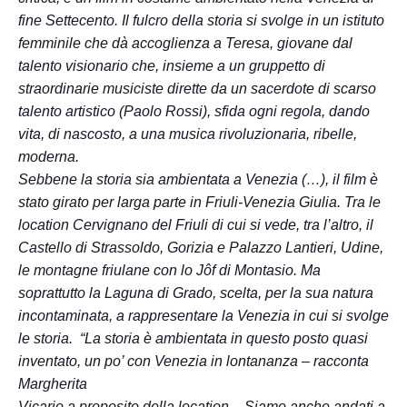
fine Settecento. Il fulcro della storia si svolge in un istituto
femminile che dà accoglienza a Teresa, giovane dal
talento visionario che, insieme a un gruppetto di
straordinarie musiciste dirette da un sacerdote di scarso
talento artistico (Paolo Rossi), sfida ogni regola, dando
vita, di nascosto, a una musica rivoluzionaria, ribelle,
moderna.
Sebbene la storia sia ambientata a Venezia (…), il film è
stato girato per larga parte in Friuli-Venezia Giulia. Tra le
location Cervignano del Friuli di cui si vede, tra l’altro, il
Castello di Strassoldo, Gorizia e Palazzo Lantieri, Udine,
le montagne friulane con lo Jôf di Montasio. Ma
soprattutto la Laguna di Grado, scelta, per la sua natura
incontaminata, a rappresentare la Venezia in cui si svolge
le storia. “La storia è ambientata in questo posto quasi
inventato, un po’ con Venezia in lontananza – racconta
Margherita
Vicario a proposito della location – Siamo anche andati a