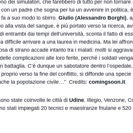
 sono dei simulatori, che farebbero di tutto per non tornar
, con un padre che sogna per lui un avvenire in politica,
o, fa a suo modo lo sbirro.
Giulio (Alessandro Borghi)
, 
gio alla vista del sangue, è più portato verso la ricerca, 
di entrambi dai tempi dell’università, sconta il fatto di 
ra difficile arrivare a una laurea in medicina. Ma lei affr
sa di strano accade intanto tra i malati: molti si aggra
elle complicazioni alle loro ferite, perché i soldati ven
in battaglia. C’è dunque un sabotatore dentro l’ospedale,
proprio verso la fine del conflitto, si diffonde una specie
nche la popolazione civile…” Credits:
comingsoon.it
 sono state coinvolte le città di
Udine
, Illegio, Venzone, 
no stati impiegati 20 tecnici e maestranze friulane e 520