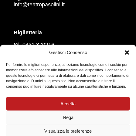
info@teatropasolini.it
Biglietteria
tel. 0431 370216
martedì, mercoledì, venerdì
Gestisci Consenso
ore 16.00 – 18.00
giovedì e sabato
Per fornire le migliori esperienze, utilizziamo tecnologie come i cookie per
memorizzare e/o accedere alle informazioni del dispositivo. Il consenso a
ore 10.00 – 12.00
queste tecnologie ci permetterà di elaborare dati come il comportamento di
navigazione o ID unici su questo sito. Non acconsentire o ritirare il
Prevendita sul circuito
Vivaticket
consenso può influire negativamente su alcune caratteristiche e funzioni.
Social
Accetta
Nega
Informativa sul trattamento dei dati personali
|
Visualizza le preferenze