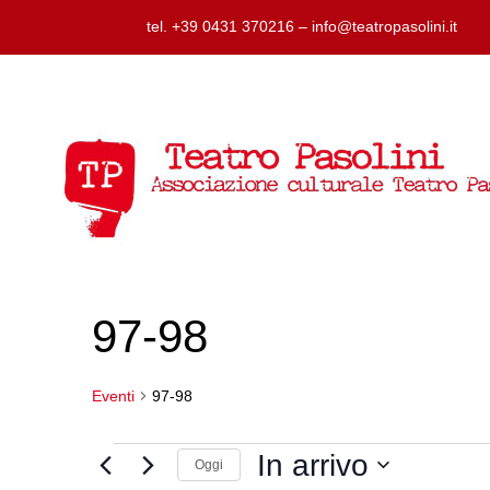
tel. +39 0431 370216 – info@teatropasolini.it
97-98
Eventi
97-98
Eventi
In arrivo
Oggi