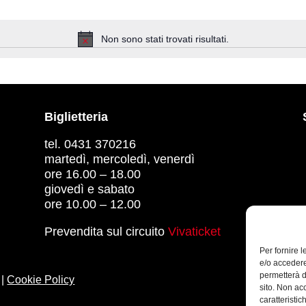
Non sono stati trovati risultati.
Notice
Biglietteria
tel. 0431 370216
martedì, mercoledì, venerdì
ore 16.00 – 18.00
giovedì e sabato
ore 10.00 – 12.00
Prevendita sul circuito
Vivaticket
Per fornire 
e/o accedere
permetterà d
|
Cookie Policy
sito. Non ac
caratteristic