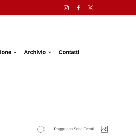
ione
Archivio
Contatti
Viste
Evento
Raggruppa Serie Eventi
Foto