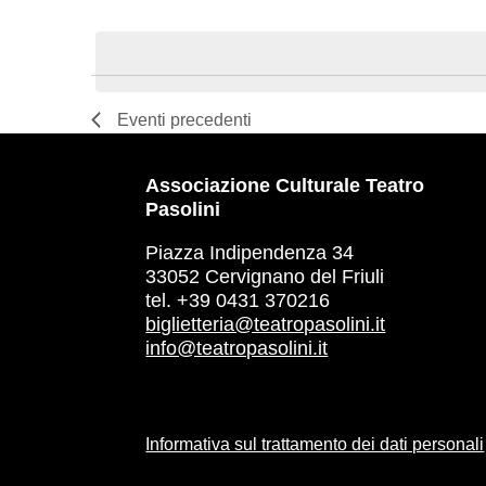
Select
date.
List
of
Eventi
precedenti
events
Associazione Culturale Teatro
in
Pasolini
Photo
Piazza Indipendenza 34
33052 Cervignano del Friuli
View
tel. +39 0431 370216
biglietteria@teatropasolini.it
info@teatropasolini.it
Informativa sul trattamento dei dati personali