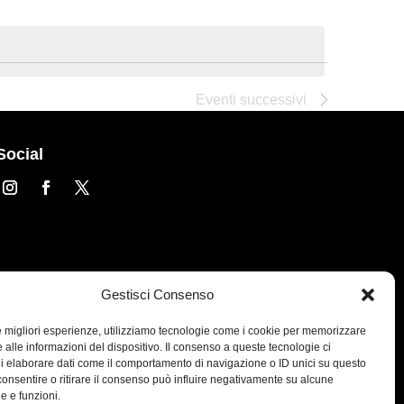
Viste
Naviga
Naviga
Eventi
successivi
Social
Gestisci Consenso
le migliori esperienze, utilizziamo tecnologie come i cookie per memorizzare
 alle informazioni del dispositivo. Il consenso a queste tecnologie ci
i elaborare dati come il comportamento di navigazione o ID unici su questo
consentire o ritirare il consenso può influire negativamente su alcune
he e funzioni.