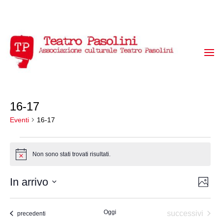
16-17
Eventi
16-17
Eventi
Non sono stati trovati risultati.
Notice
Vis
Ev
In arrivo
Foto
Vi
Select
Na
List
date.
Na
Oggi
Eventi
successivi
Eventi
precedenti